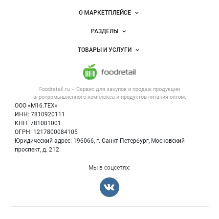
питания
Важные разделы и контакты
Навигация по сайту
О МАРКЕТПЛЕЙСЕ
Новости Foodretail.ru
РАЗДЕЛЫ
Услуги и цены
Объявления
ТОВАРЫ И УСЛУГИ
Размещение рекламы
Каталог компаний
Напитки, соки, вода
Публичная оферта
Новости рынка
Услуги
Контактная информация
Форум
Foodretail.ru – Сервис для закупок и продаж
продукции
Оборудование для пищепрома
Политика обработки персональных данных
Вакансии
агропромышленного комплекса и продуктов питания
оптом.
Тара и упаковка
Для СМИ
ООО «М16.ТЕХ»
Блог
ИНН: 7810920111
Б/у оборудование
КПП: 781001001
Вакансии
ОГРН: 1217800084105
Юридический адрес: 196066, г. Санкт-Петербург, Московский
Информация о компаниях
проспект, д. 212
Карта объявлений
Мы в соцсетях: