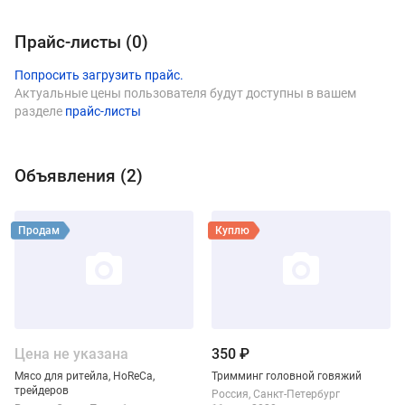
Прайс-листы (
0
)
Попросить загрузить прайс.
Актуальные цены пользователя будут доступны в вашем
разделе
прайс-листы
Объявления (
2
)
Виды продукции София
Смотреть объявление
Смотреть объявление
Продам
Куплю
Цена не указана
350 ₽
Мясо для ритейла, HoReCa,
Тримминг головной говяжий
трейдеров
Россия
Санкт-Петербург