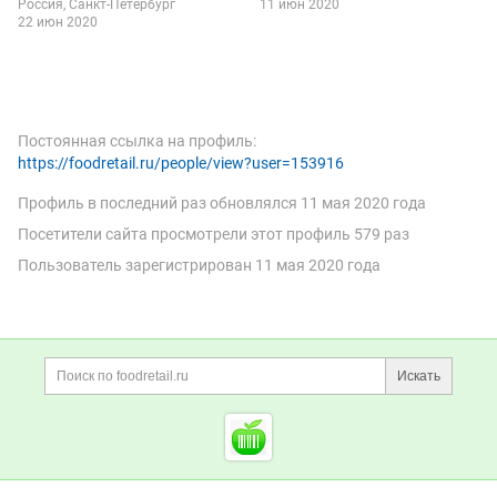
Россия
Санкт-Петербург
11 июн 2020
22 июн 2020
Постоянная ссылка на профиль:
https://foodretail.ru/people/view?user=153916
Профиль в последний раз обновлялся
11 мая 2020 года
Посетители сайта просмотрели этот профиль 579 раз
Пользователь зарегистрирован
11 мая 2020 года
Дополнительная информация
Поиск по сайту и ссы
Искать
Cсылки на полезные проект
Foodretail.ru
— продукты