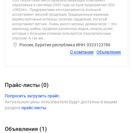
ООО «Бурятская МясоПерерабатывающая Компания»
образована в сентябре 2005 года на базе предприятия ООО
«ОКЕАН». Предприятием изготавливается большой
ассортимент мясной продукции Традиционные вареные,
варено-копченые колбасы, сосиски, сардельки; богатый
ассортимент ветчин. Очень много мясных деликатесов — это
карбонад, шейка, грудинки различных видов, окорок, рулет,
которые с большим успехом пользуются покупательским
спросом. А так же...
Россия, Бурятия республика ИНН: 0323123786
О компании
Объявления
Прайс-листы (
0
)
Попросить загрузить прайс.
Актуальные цены пользователя будут доступны в вашем
разделе
прайс-листы
Объявления (
1
)