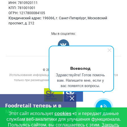
ИНН: 7810920111
Б/у оборудование
КПП: 781001001
Вакансии
ОГРН: 1217800084105
Юридический адрес: 196066, г. Санкт-Петербург, Московский
Информация о компаниях
проспект, д. 212
Карта объявлений
Мы в соцсетях:
Счетчики, авторское право, логотипы
Всеволод
© 2008‑2026 ООО “М16.Тех”.
Здравствуйте! Готов помочь
Использование информации, размещенной на данном сайте, допускается
вам. Напишите мне, если у
только при размещении активной гиперссылки на сайт
foodretail.ru
вас появятся вопросы.
Foodretail теперь и в
MAX
Этот сайт использует
cookies
и передает данные
службам веб-аналитики для улучшения функционала.
ПЕРЕЙТИ
Пользуясь сайтом, вы соглашаетесь с этим.
Закрыть