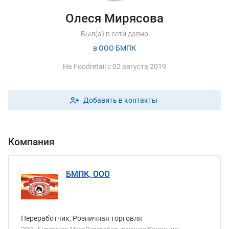
Олеся Мирясова
Был(а) в сети давно
в
ООО БМПК
На
F
oodretail с 02 августа 2019
Добавить в контакты
Компания
БМПК, ООО
Переработчик, Розничная торговля