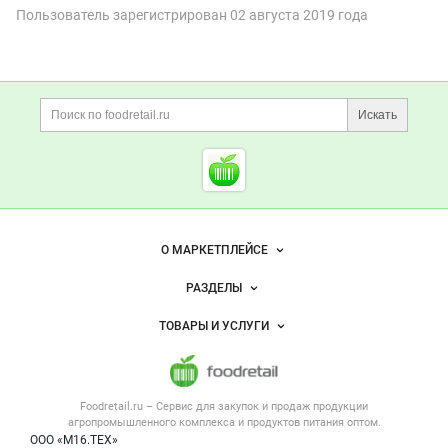
Пользователь зарегистрирован
02 августа 2019 года
Дополнительная информация
Поиск по сайту и ссы
Искать
Cсылки на полезные проект
Foodretail.ru
— продукты
питания
Важные разделы и контакты
Навигация по сайту
О МАРКЕТПЛЕЙСЕ
Новости Foodretail.ru
РАЗДЕЛЫ
Услуги и цены
Объявления
ТОВАРЫ И УСЛУГИ
Размещение рекламы
Каталог компаний
Напитки, соки, вода
Публичная оферта
Новости рынка
Услуги
Контактная информация
Форум
Foodretail.ru – Сервис для закупок и продаж
продукции
Оборудование для пищепрома
Политика обработки персональных данных
Вакансии
агропромышленного комплекса и продуктов питания
оптом.
Тара и упаковка
Для СМИ
ООО «М16.ТЕХ»
Блог