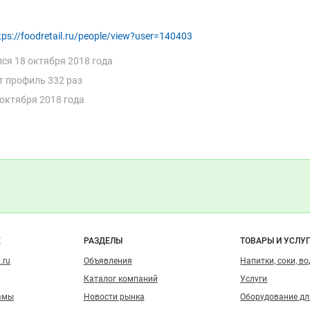
tps://foodretail.ru/people/view?user=140403
лся
18 октября 2018 года
т профиль 332 раз
 октября 2018 года
о сайту
Е
РАЗДЕЛЫ
ТОВАРЫ И УСЛУ
.ru
Объявления
Напитки, соки, в
Каталог компаний
Услуги
амы
Новости рынка
Оборудование д