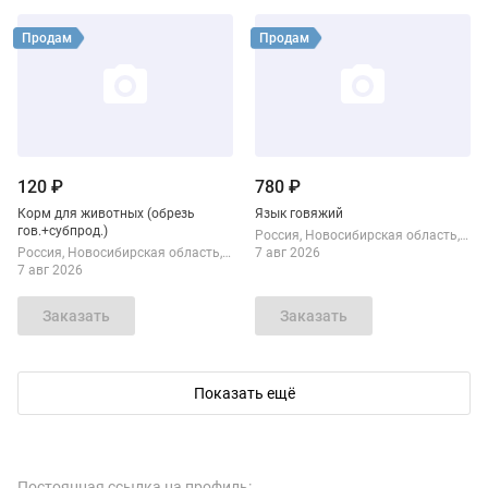
Смотреть объявление
Смотреть объявление
Продам
Продам
120 ₽
780 ₽
Корм для животных (обрезь
Язык говяжий
гов.+субпрод.)
Россия
Новосибирская область
Нов
Россия
Новосибирская область
Новосибирск
7 авг 2026
7 авг 2026
Заказать
Заказать
Показать ещё
Смотреть объявление
Смотреть объявление
Продам
Продам
Постоянная ссылка на профиль: