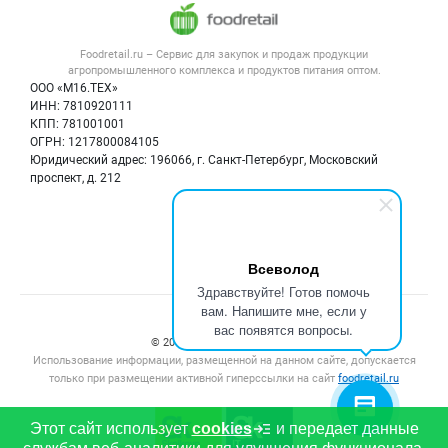
Вырезка свиная
Голяшка свиная передняя,
Напитки, соки, вода
Публичная оферта
Новости рынка
целая(рулька)
Россия
Новосибирская область
Новосибирск
Услуги
Контактная информация
7 авг 2026
Россия
Новосибирская область
Нов
Форум
Foodretail.ru – Сервис для закупок и продаж
продукции
7 авг 2026
Оборудование для пищепрома
Политика обработки персональных данных
Вакансии
агропромышленного комплекса и продуктов питания
оптом.
Тара и упаковка
Для СМИ
ООО «М16.ТЕХ»
Блог
Заказать
Заказать
ИНН: 7810920111
Б/у оборудование
КПП: 781001001
Вакансии
ОГРН: 1217800084105
Юридический адрес: 196066, г. Санкт-Петербург, Московский
Информация о компаниях
проспект, д. 212
Карта объявлений
Смотреть объявление
Смотреть объявление
Продам
Продам
Мы в соцсетях:
Всеволод
Здравствуйте! Готов помочь
вам. Напишите мне, если у
Счетчики, авторское право, логотипы
вас появятся вопросы.
330 ₽
40 ₽
© 2008‑2026 ООО “М16.Тех”.
Использование информации, размещенной на данном сайте, допускается
Лопатка свиная нк
Шкура свиная
только при размещении активной гиперссылки на сайт
foodretail.ru
Россия
Новосибирская область
Новосибирск
Россия
Новосибирская область
Нов
7 авг 2026
7 авг 2026
Этот сайт использует
cookies
и передает данные
Заказать
Заказать