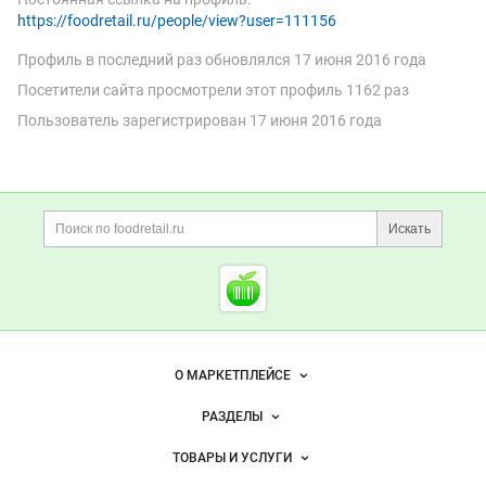
https://foodretail.ru/people/view?user=111156
Профиль в последний раз обновлялся
17 июня 2016 года
100 ₽
115 ₽
Посетители сайта просмотрели этот профиль 1162 раз
Легкое свиное (замороженное)
Шпик хребтовой
Пользователь зарегистрирован
17 июня 2016 года
Россия
Новосибирская область
Новосибирск
Россия
Новосибирская область
Нов
7 авг 2026
7 авг 2026
Дополнительная информация
Заказать
Заказать
Поиск по сайту и ссы
Искать
Cсылки на полезные проект
Смотреть объявление
Смотреть объявление
Продам
Продам
Foodretail.ru
— продукты
питания
Важные разделы и контакты
Навигация по сайту
О МАРКЕТПЛЕЙСЕ
Новости Foodretail.ru
РАЗДЕЛЫ
Услуги и цены
Объявления
ТОВАРЫ И УСЛУГИ
400 ₽
185 ₽
Размещение рекламы
Каталог компаний