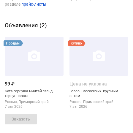
разделе
прайс-листы
Объявления (
2
)
Виды продукции
Смотреть объявление
Смотреть объявление
Продам
Куплю
99 ₽
Цена не указана
Кета горбуша минтай сельдь
Головы лососевых. крупным
терпуг навага
оптом
Россия
Приморский край
Россия
Приморский край
7 авг 2026
7 авг 2026
Заказать