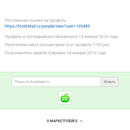
Постоянная ссылка на профиль:
https://foodretail.ru/people/view?user=103489
Профиль в последний раз обновлялся
14 января 2016 года
Посетители сайта просмотрели этот профиль 1193 раз
Пользователь зарегистрирован
14 января 2016 года
Дополнительная информация
Поиск по сайту и ссы
Искать
Cсылки на полезные проект
Foodretail.ru
— продукты
питания
Важные разделы и контакты
Навигация по сайту
О МАРКЕТПЛЕЙСЕ
Новости Foodretail.ru