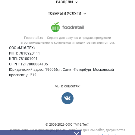
РАЗДЕЛЫ
Услуги и цены
Объявления
ТОВАРЫ И УСЛУГИ
Размещение рекламы
Каталог компаний
Напитки, соки, вода
Публичная оферта
Новости рынка
Услуги
Контактная информация
Форум
Foodretail.ru – Сервис для закупок и продаж
продукции
Оборудование для пищепрома
Политика обработки персональных данных
Вакансии
агропромышленного комплекса и продуктов питания
оптом.
Тара и упаковка
Для СМИ
ООО «М16.ТЕХ»
Блог
ИНН: 7810920111
Б/у оборудование
КПП: 781001001
Вакансии
ОГРН: 1217800084105
Юридический адрес: 196066, г. Санкт-Петербург, Московский
Информация о компаниях
проспект, д. 212
Карта объявлений
Мы в соцсетях:
Счетчики, авторское право, логотипы
© 2008‑2026 ООО “М16.Тех”.
Использование информации, размещенной на данном сайте, допускается