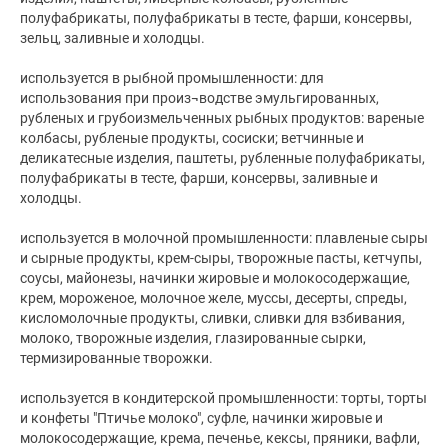
полуфабрикаты, полуфабрикаты в тесте, фарши, консервы,
зельц, заливные и холодцы.
используется в рыбной промышленности: для
использования при произ¬водстве эмульгированных,
рубленых и грубоизмельченных рыбных продуктов: вареные
колбасы, рубленые продукты, сосиски; ветчинные и
деликатесные изделия, паштеты, рубленные полуфабрикаты,
полуфабрикаты в тесте, фарши, консервы, заливные и
холодцы.
используется в молочной промышленности: плавленые сыры
и сырные продукты, крем-сыры, творожные пасты, кетчупы,
соусы, майонезы, начинки жировые и молокосодержащие,
крем, мороженое, молочное желе, муссы, десерты, спреды,
кисломолочные продукты, сливки, сливки для взбивания,
молоко, творожные изделия, глазированные сырки,
термизированные творожки.
используется в кондитерской промышленности: торты, торты
и конфеты "Птичье молоко", суфле, начинки жировые и
молокосодержащие, крема, печенье, кексы, пряники, вафли,