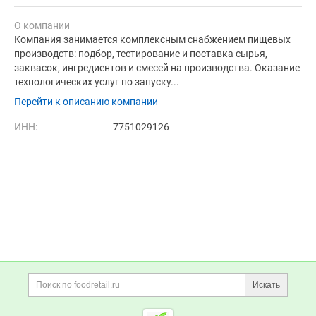
О компании
Компания занимается комплексным снабжением пищевых
производств: подбор, тестирование и поставка сырья,
заквасок, ингредиентов и смесей на производства. Оказание
технологических услуг по запуску...
Перейти к описанию компании
ИНН:
7751029126
Дополнительная информация
Поиск по сайту и ссы
Искать
Cсылки на полезные проект