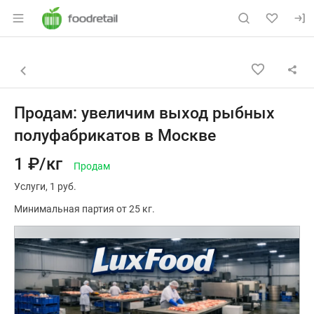
Раздел навигации по сайту foodretail.r
Объявление: Продам: увеличи
Информация о объявлении
Навигация и управление объявлением
Назад к списку объявлений
Продам: увеличим выход рыбных
полуфабрикатов в Москве
1 ₽/кг
Продам
Услуги
1 руб.
Минимальная партия от 25 кг.