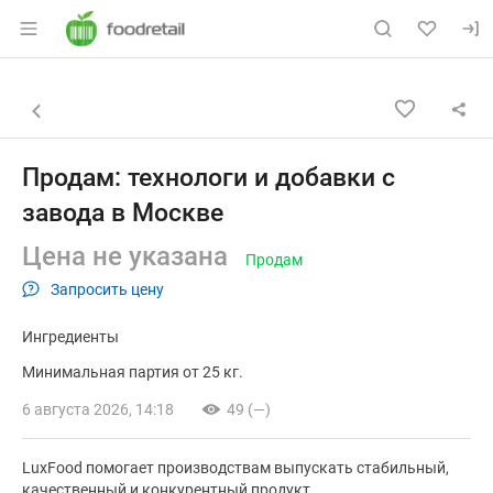
Раздел навигации по сайту foodretail.r
Объявление: Продам: технологи
Информация о объявлении
Навигация и управление объявлением
Назад к списку объявлений
Продам: технологи и добавки с
завода в Москве
Цена не указана
Продам
Запросить цену
Ингредиенты
Минимальная партия от 25 кг.
6 августа 2026, 14:18
49 (—)
LuxFood помогает производствам выпускать стабильный,
качественный и конкурентный продукт.