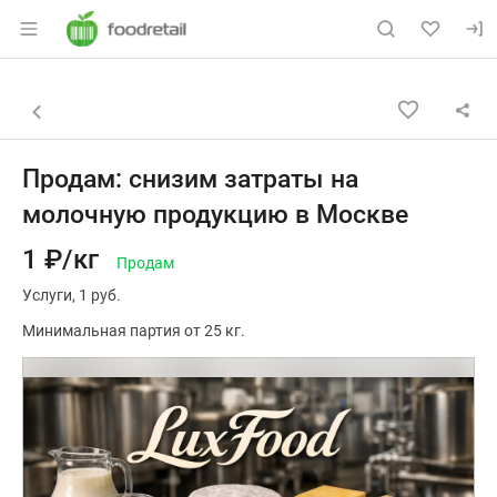
Раздел навигации по сайту foodretail.r
Объявление: Продам: снизим 
Информация о объявлении
Навигация и управление объявлением
Назад к списку объявлений
Продам: снизим затраты на
молочную продукцию в Москве
1 ₽/кг
Продам
Услуги
1 руб.
Минимальная партия от 25 кг.