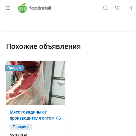
Раздел навигации по сайту foodretail.r
Объявление: Куплю: шашлык пр
Информация о объявлении
Навигация и управление объявлением
Похожие объявления
Продам
Мясо говядины от
производителя оптом РБ
Говядина
520.00 ₽