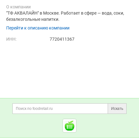
О компании
"ТФ АКВАЛАЙН" в Москве. Работает в сфере — вода, соки,
безалкогольные напитки.
Перейти к описанию компании
ИНН:
7720411367
Дополнительная информация
Поиск по сайту и ссы
Искать
Cсылки на полезные проект
Foodretail.ru
— продукты