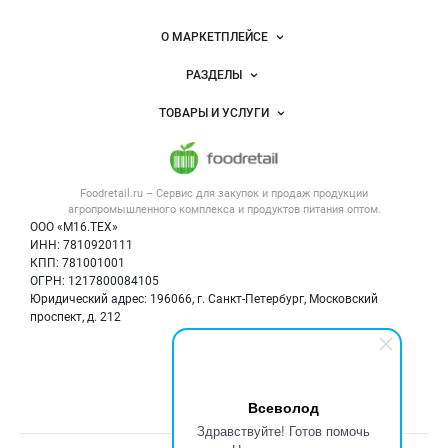
питания
Важные разделы и контакты
Навигация по сайту
О МАРКЕТПЛЕЙСЕ
Новости Foodretail.ru
РАЗДЕЛЫ
Услуги и цены
Объявления
ТОВАРЫ И УСЛУГИ
Размещение рекламы
Каталог компаний
Напитки, соки, вода
Публичная оферта
Новости рынка
Услуги
Контактная информация
Форум
Foodretail.ru – Сервис для закупок и продаж
продукции
Оборудование для пищепрома
Политика обработки персональных данных
Вакансии
агропромышленного комплекса и продуктов питания
оптом.
Тара и упаковка
Для СМИ
ООО «М16.ТЕХ»
Блог
ИНН: 7810920111
Б/у оборудование
КПП: 781001001
Вакансии
ОГРН: 1217800084105
Юридический адрес: 196066, г. Санкт-Петербург, Московский
Информация о компаниях
проспект, д. 212
Карта объявлений
Мы в соцсетях:
Всеволод
Здравствуйте! Готов помочь