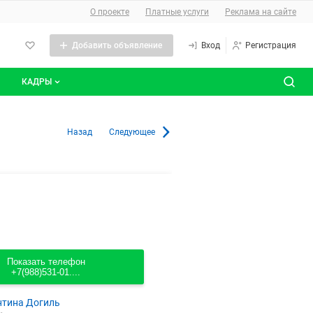
О сайте
О проекте
Платные услуги
Реклама на сайте
Добавить объявление
Вход
Регистрация
КАДРЫ
сты
Все вакансии
хстане
Назад
Следующее
Все резюме
Показать телефон
+7(988)531-01....
нтина Догиль