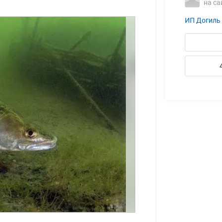
на са
ИП Догиль