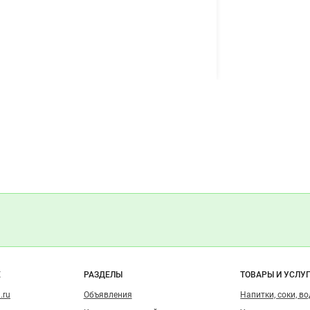
о сайту
Е
РАЗДЕЛЫ
ТОВАРЫ И УСЛУ
.ru
Объявления
Напитки, соки, в