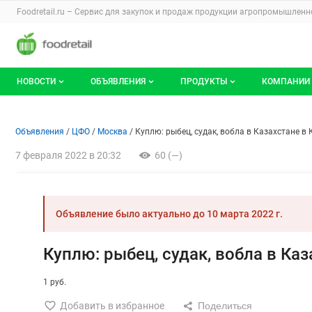
Раздел навигации по сайту foodretail.r
Foodretail.ru – Сервис для закупок и продаж
продукции агропромышленно
Авторизация и меню пользователя
Навигация по разделам сайта foodretail.ru
НОВОСТИ
ОБЪЯВЛЕНИЯ
ПРОДУКТЫ
КОМПАНИИ
Новости рынка
Все объявления
О каталоге брендов
О катало
Объявление: Куплю: рыбец, су
Информация о объявлении
Навигация и управление объявлени
Объявления
ЦФО
Москва
Куплю: рыбец, судак, вобла в Казахстане в
Документы
Мои объявления
Продукты питания
Каталог 
7 февраля 2022 в 20:32
60 (—)
Мои продукты и напитки
Премиум
Объявление было актуально до
10 марта 2022 г.
Куплю: рыбец, судак, вобла в Каз
1 руб.
Добавить в избранное