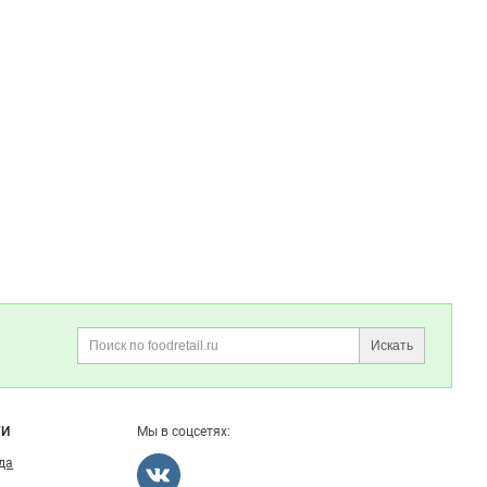
Искать
Поиск
ГИ
Мы в соцсетях:
ода