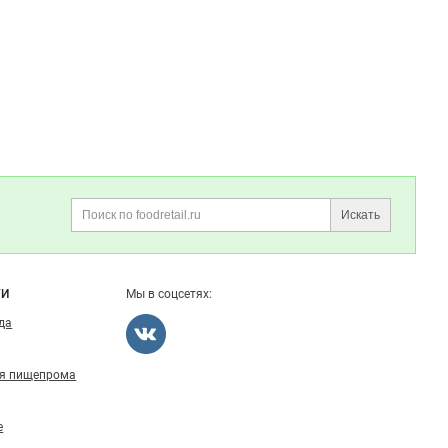
Искать
Поиск
ГИ
Мы в соцсетях:
ода
ля пищепрома
е