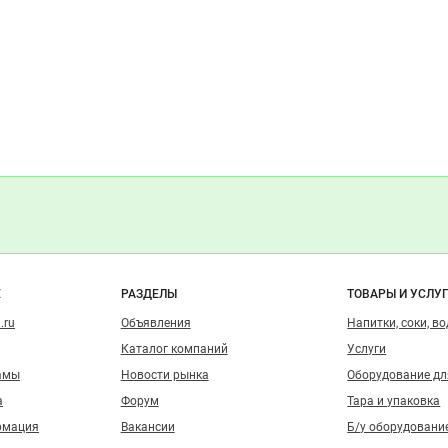
о сайту
Е
РАЗДЕЛЫ
ТОВАРЫ И УСЛУ
.ru
Объявления
Напитки, соки, в
Каталог компаний
Услуги
амы
Новости рынка
Оборудование д
а
Форум
Тара и упаковка
рмация
Вакансии
Б/у оборудовани