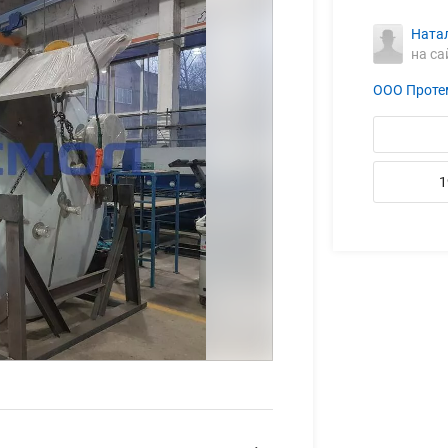
Ната
на са
ООО Проте
1