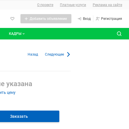
О сайте
О проекте
Платные услуги
Реклама на сайте
Добавить объявление
Вход
Регистрация
КАДРЫ
сты
Все вакансии
Назад
Следующее
Все резюме
е указана
ить цену
Заказать