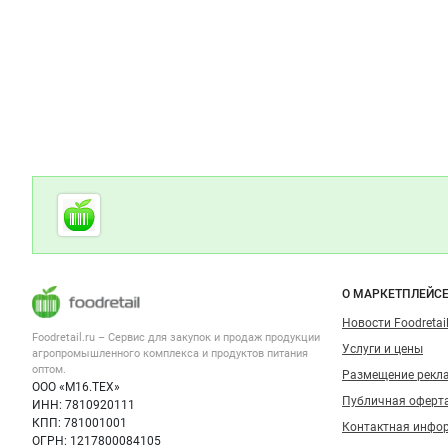
Дополнительная информация
Cсылки на полезные проекты
Foodretail.ru
— продукты
питания
Важные разделы и контакты
Навигация п
О МАРКЕТПЛЕЙС
Новости Foodretail
Foodretail.ru – Сервис для закупок и продаж
продукции
Услуги и цены
агропромышленного комплекса и продуктов питания
оптом.
Размещение рекл
ООО «М16.ТЕХ»
Публичная оферт
ИНН: 7810920111
КПП: 781001001
Контактная инфо
ОГРН: 1217800084105