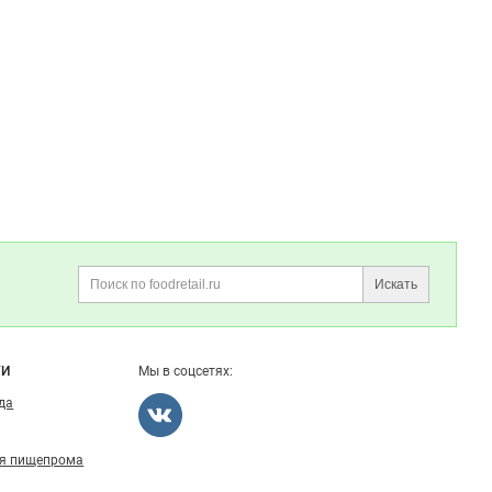
Искать
Поиск
ГИ
Мы в соцсетях:
ода
ля пищепрома