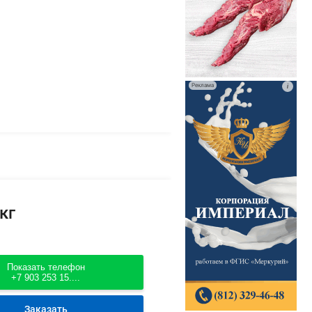
Реклама
i
кг
Показать телефон
+7 903 253 15....
Заказать