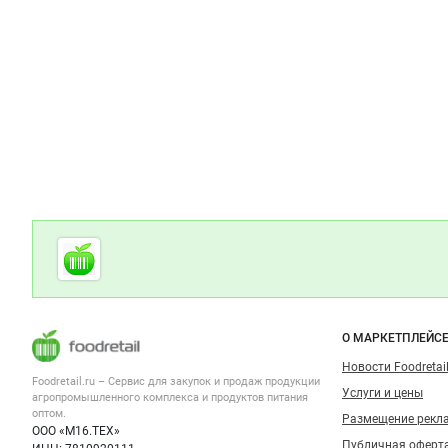
Дополнительная информация
Cсылки на полезные проекты
Foodretail.ru
— продукты
питания
Важные разделы и контакты
Навигация п
О МАРКЕТПЛЕЙС
Новости Foodretail
Foodretail.ru – Сервис для закупок и продаж
продукции
Услуги и цены
агропромышленного комплекса и продуктов питания
оптом.
Размещение рекл
ООО «М16.ТЕХ»
Публичная оферт