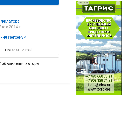
Реклама
i
 Филатова
йте с 2014 г.
ния Ингениум
Показать e-mail
2 объявления автора