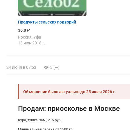
Продукты сельских подворий
36.0 ₽
Россия, Уфа
13 июн 2018 г.
24 июня в 07:53
3 (—)
Объявление было актуально до
25 июля 2026 г.
Продам: приосколье в Москве
Кура
тушка
зам.
215 руб.
Минимальная партия от 1500 кг.