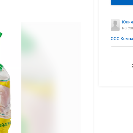
Юлия
на са
ООО Компа