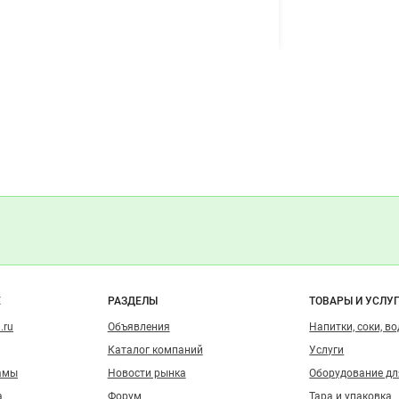
о сайту
Е
РАЗДЕЛЫ
ТОВАРЫ И УСЛУ
.ru
Объявления
Напитки, соки, в
Каталог компаний
Услуги
амы
Новости рынка
Оборудование д
а
Форум
Тара и упаковка