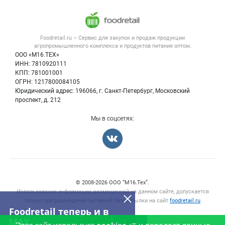
Размещение рекламы
Каталог компаний
Напитки, соки, вода
Публичная оферта
Новости рынка
Услуги
Контактная информация
Форум
Foodretail.ru – Сервис для закупок и продаж
продукции
Оборудование для пищепрома
Политика обработки персональных данных
Вакансии
агропромышленного комплекса и продуктов питания
оптом.
Тара и упаковка
Для СМИ
ООО «М16.ТЕХ»
Блог
ИНН: 7810920111
Б/у оборудование
КПП: 781001001
Вакансии
ОГРН: 1217800084105
Юридический адрес: 196066, г. Санкт-Петербург, Московский
Информация о компаниях
проспект, д. 212
Карта объявлений
Мы в соцсетях:
Счетчики, авторское право, логотипы
© 2008‑2026 ООО “М16.Тех”.
Использование информации, размещенной на данном сайте, допускается
только при размещении активной гиперссылки на сайт
foodretail.ru
Foodretail теперь и в
MAX