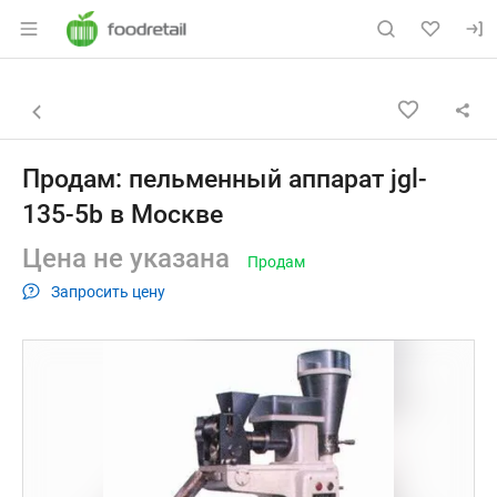
Раздел навигации по сайту foodretail.r
Объявление: Продам: пельменн
Информация о объявлении
Навигация и управление объявлением
Назад к списку объявлений
Продам: пельменный аппарат jgl-
135-5b в Москве
Цена не указана
Продам
Запросить цену