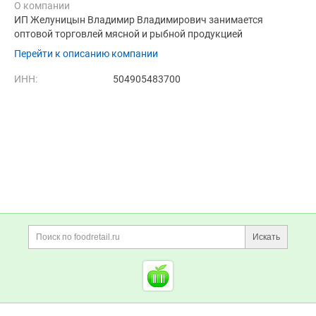
О компании
ИП Желуницын Владимир Владимирович занимается
оптовой торговлей мясной и рыбной продукцией
Перейти к описанию компании
ИНН:
504905483700
Дополнительная информация
Поиск по сайту и ссы
Искать
Cсылки на полезные проект
Foodretail.ru
— продукты