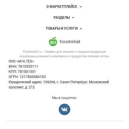
питания
Важные разделы и контакты
Навигация по сайту
О МАРКЕТПЛЕЙСЕ
Новости Foodretail.ru
РАЗДЕЛЫ
Услуги и цены
Объявления
ТОВАРЫ И УСЛУГИ
Размещение рекламы
Каталог компаний
Напитки, соки, вода
Публичная оферта
Новости рынка
Услуги
Контактная информация
Форум
Foodretail.ru – Сервис для закупок и продаж
продукции
Оборудование для пищепрома
Политика обработки персональных данных
Вакансии
агропромышленного комплекса и продуктов питания
оптом.
Тара и упаковка
Для СМИ
ООО «М16.ТЕХ»
Блог
ИНН: 7810920111
Б/у оборудование
КПП: 781001001
Вакансии
ОГРН: 1217800084105
Юридический адрес: 196066, г. Санкт-Петербург, Московский
Информация о компаниях
проспект, д. 212
Карта объявлений
Мы в соцсетях: