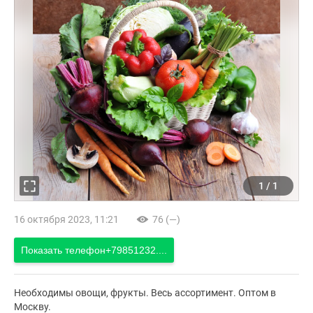
1
/
1
16 октября 2023, 11:21
76 (—)
Показать телефон
+79851232....
Необходимы овощи, фрукты. Весь ассортимент. Оптом в
Москву.