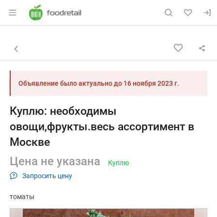
Раздел навигации по сайту foodretail.r
Объявление: Куплю: необходи
Информация о объявлении
Навигация и управление объявлением
Назад к списку объявлений
Объявление было актуально до
16 ноября 2023 г.
Куплю: необходимы
овощи,фрукты.весь ассортимент в
Москве
Цена не указана
Куплю
Запросить цену
томаты