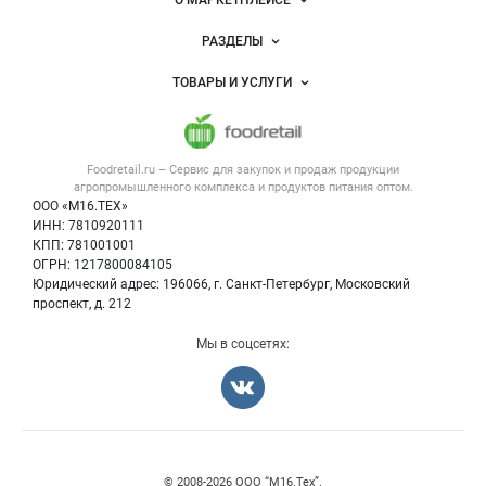
Важные разделы и контакты
Навигация по сайту
О МАРКЕТПЛЕЙСЕ
Новости Foodretail.ru
РАЗДЕЛЫ
Услуги и цены
Объявления
ТОВАРЫ И УСЛУГИ
Размещение рекламы
Каталог компаний
Напитки, соки, вода
Публичная оферта
Новости рынка
Услуги
Контактная информация
Форум
Foodretail.ru – Сервис для закупок и продаж
продукции
Оборудование для пищепрома
Политика обработки персональных данных
Вакансии
агропромышленного комплекса и продуктов питания
оптом.
Тара и упаковка
Для СМИ
ООО «М16.ТЕХ»
Блог
ИНН: 7810920111
Б/у оборудование
КПП: 781001001
Вакансии
ОГРН: 1217800084105
Юридический адрес: 196066, г. Санкт-Петербург, Московский
Информация о компаниях
проспект, д. 212
Карта объявлений
Мы в соцсетях:
Счетчики, авторское право, логотипы
© 2008‑2026 ООО “М16.Тех”.