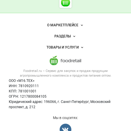
Foodretail.ru
— продукты
питания
Важные разделы и контакты
Навигация по сайту
О МАРКЕТПЛЕЙСЕ
Новости Foodretail.ru
РАЗДЕЛЫ
Услуги и цены
Объявления
ТОВАРЫ И УСЛУГИ
Размещение рекламы
Каталог компаний
Напитки, соки, вода
Публичная оферта
Новости рынка
Услуги
Контактная информация
Форум
Foodretail.ru – Сервис для закупок и продаж
продукции
Оборудование для пищепрома
Политика обработки персональных данных
Вакансии
агропромышленного комплекса и продуктов питания
оптом.
Тара и упаковка
Для СМИ
ООО «М16.ТЕХ»
Блог
ИНН: 7810920111
Б/у оборудование
КПП: 781001001
Вакансии
ОГРН: 1217800084105
Юридический адрес: 196066, г. Санкт-Петербург, Московский
Информация о компаниях
проспект, д. 212
Карта объявлений
Мы в соцсетях: