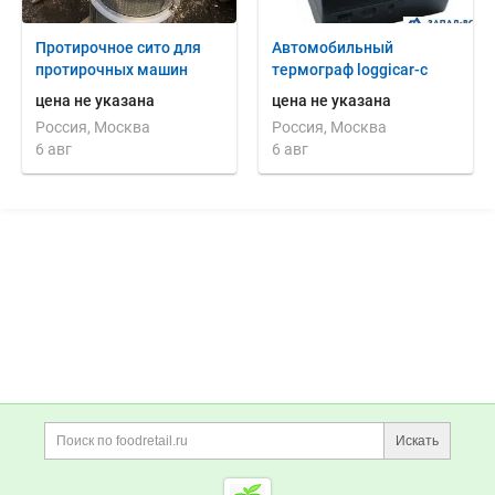
Протирочное сито для
Автомобильный
протирочных машин
термограф loggicar-с
цена не указана
цена не указана
Россия, Москва
Россия, Москва
6 авг
6 авг
Дополнительная информация
Поиск по сайту и ссы
Искать
Cсылки на полезные проект