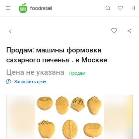
Раздел навигации по сайту foodretail.r
Объявление: Продам: машины ф
Информация о объявлении
Навигация и управление объявлением
Назад к списку объявлений
Продам: машины формовки
сахарного печенья . в Москве
Цена не указана
Продам
Запросить цену