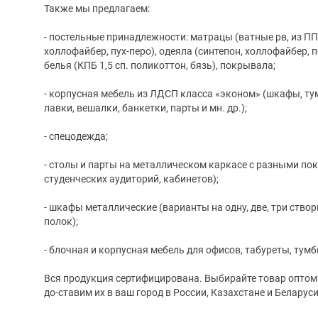
Также мы предлагаем:
- постельные принадлежности: матрацы (ватные рв, из ПП
холлофайбер, пух-перо), одеяла (синтепон, холлофайбер,
белья (КПБ 1,5 сп. поликоттон, бязь), покрывала;
- корпусная мебель из ЛДСП класса «эконом» (шкафы, тум
лавки, вешалки, банкетки, парты и мн. др.);
- спецодежда;
- столы и парты на металлическом каркасе с разными по
студенческих аудиторий, кабинетов);
- шкафы металлические (варианты на одну, две, три ств
полок);
- блочная и корпусная мебель для офисов, табуреты, тумб
Вся продукция сертифицирована. Выбирайте товар оптом 
до-ставим их в ваш город в России, Казахстане и Беларуси