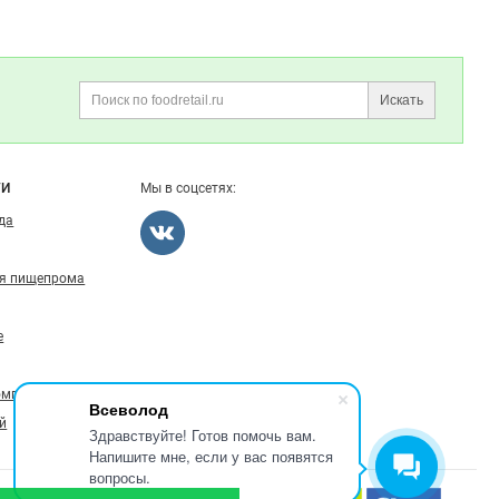
Искать
Поиск
ГИ
Мы в соцсетях:
ода
ля пищепрома
е
омпаниях
Всеволод
й
Здравствуйте! Готов помочь вам.
Напишите мне, если у вас появятся
вопросы.