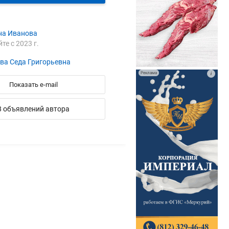
на Иванова
йте с 2023 г.
ва Седа Григорьевна
Реклама
i
Показать e-mail
8 объявлений автора