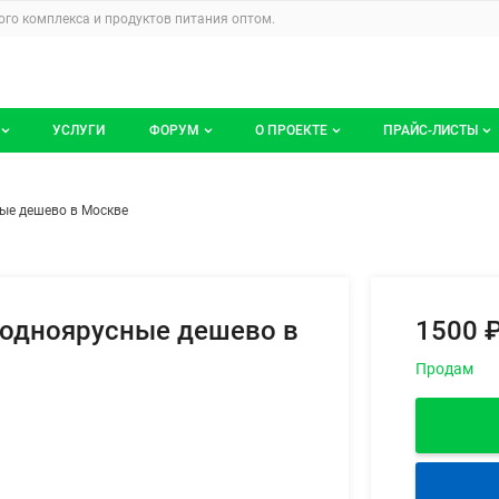
u
го комплекса и продуктов питания
оптом.
УСЛУГИ
ФОРУМ
О ПРОЕКТЕ
ПРАЙС-ЛИСТЫ
ге компаний
Все темы
Блог
Мои прайс-ли
и металлические одноярусные 
ем
ые дешево в Москве
компаний
Избранные
Услуги проекта
 размещение
С моим участием
О проекте
Контакты
 одноярусные дешево в
1500 
Публичная оферта
Продам
Реклама на сайте