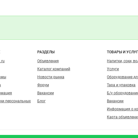
о сайту
Е
РАЗДЕЛЫ
ТОВАРЫ И УСЛУ
.ru
Объявления
Напитки, соки, в
Каталог компаний
Услуги
амы
Новости рынка
Оборудование д
а
Форум
Тара и упаковка
рмация
Вакансии
Б/у оборудовани
тки персональных
Блог
Вакансии
Информация о к
Карта объявлени