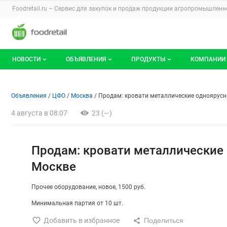
Раздел навигации по сайту foodretail.r
Foodretail.ru – Сервис для закупок и продаж
продукции агропромышленно
Авторизация и меню пользователя
Навигация по разделам сайта foodretail.ru
НОВОСТИ
ОБЪЯВЛЕНИЯ
ПРОДУКТЫ
КОМПАНИИ
Новости рынка
Все объявления
О каталоге брендов
О катало
Объявление: Продам: кроват
Информация о объявлении
Навигация и управление объявлени
Объявления
ЦФО
Москва
Продам: кровати металлические одноярусн
Документы
Мои объявления
Продукты питания
Каталог 
4 августа в 08:07
23 (—)
Мои продукты и напитки
Премиум
Продам: кровати металлические
Москве
Прочее оборудование
новое
1500 руб.
Минимальная партия от 10 шт.
Добавить в избранное