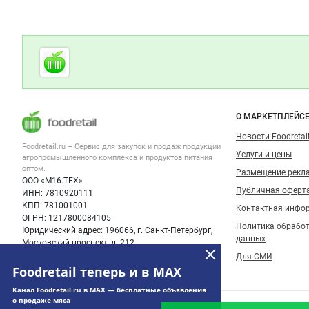
Дополнительная информация
Cсылки на полезные проекты
Foodretail.ru
— продукты
питания
Важные разделы и контакты
Навигация п
О МАРКЕТПЛЕЙС
Новости Foodretail
Foodretail.ru – Сервис для закупок и продаж
продукции
Услуги и цены
агропромышленного комплекса и продуктов питания
оптом.
Размещение рекл
ООО «М16.ТЕХ»
Публичная оферт
ИНН: 7810920111
КПП: 781001001
Контактная инфо
ОГРН: 1217800084105
Политика обрабо
Юридический адрес: 196066, г. Санкт-Петербург,
данных
Московский проспект, д. 212
Для СМИ
Foodretail теперь и в MAX
Канал Foodretail.ru в MAX — бесплатные объявления
о продаже мяса
© 2008‑2026 ООО “М16.Тех”.