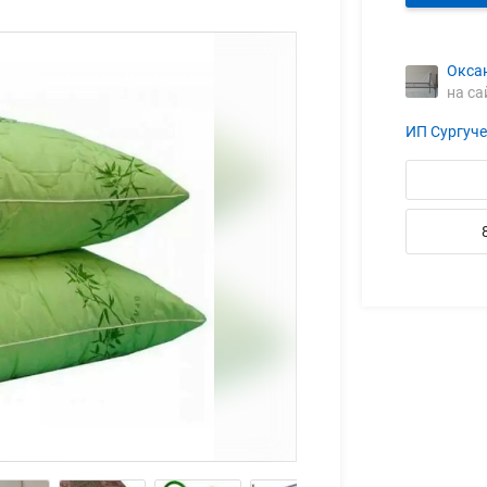
Окса
на са
ИП Cургуче