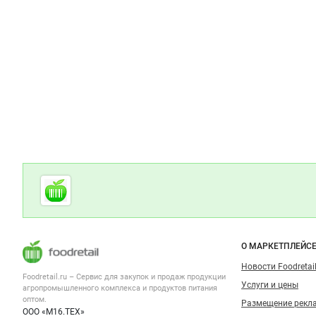
Дополнительная информация
Cсылки на полезные проекты
Foodretail.ru
— продукты
питания
Важные разделы и контакты
Навигация п
О МАРКЕТПЛЕЙС
Новости Foodretail
Foodretail.ru – Сервис для закупок и продаж
продукции
Услуги и цены
агропромышленного комплекса и продуктов питания
оптом.
Размещение рекл
ООО «М16.ТЕХ»