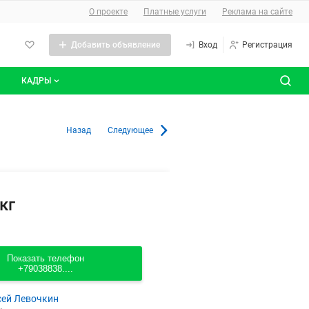
О сайте
О проекте
Платные услуги
Реклама на сайте
Добавить объявление
Вход
Регистрация
КАДРЫ
сты
Все вакансии
нны в Москве
Назад
Следующее
Все резюме
кг
Показать телефон
+79038838....
сей Левочкин