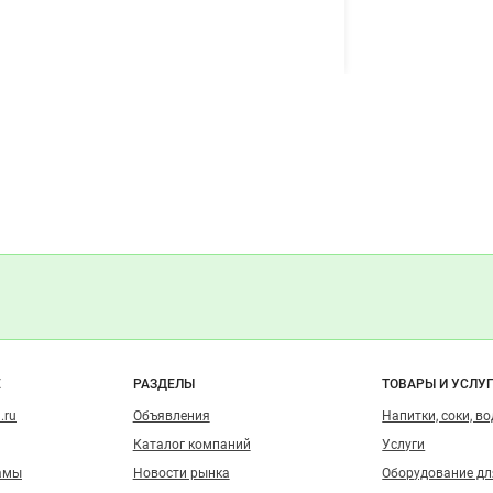
о сайту
Е
РАЗДЕЛЫ
ТОВАРЫ И УСЛУ
.ru
Объявления
Напитки, соки, в
Каталог компаний
Услуги
амы
Новости рынка
Оборудование д