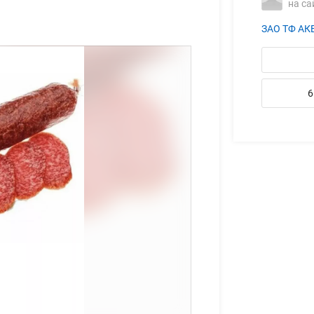
на са
ЗАО ТФ А
6