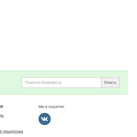
Искать
Поиск
ГИ
Мы в соцсетях:
ода
ля пищепрома