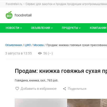
Раздел навигации по сайту foodretail.r
Foodretail.ru – Сервис для закупок и продаж
продукции агропромышленно
Авторизация и меню пользователя
Навигация по разделам сайта foodretail.ru
НОВОСТИ
ОБЪЯВЛЕНИЯ
ПРОДУКТЫ
КОМПАНИИ
Новости рынка
Все объявления
О каталоге брендов
О катало
Объявление: Продам: книжка
Информация о объявлении
Навигация и управление объявлени
Объявления
ЦФО
Москва
Продам: книжка говяжья сухая прессованн
Документы
Мои объявления
Продукты питания
Каталог 
3 августа в 13:55
56 (—)
Мои продукты и напитки
Премиум
Продам: книжка говяжья сухая п
Говядина
книжка
охл.
765 руб.
Добавить в избранное