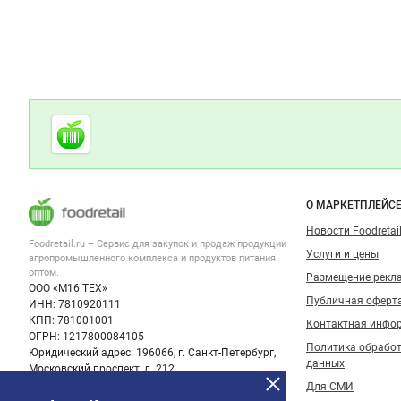
Дополнительная информация
Cсылки на полезные проекты
Foodretail.ru
— продукты
питания
Важные разделы и контакты
Навигация п
О МАРКЕТПЛЕЙС
Новости Foodretail
Foodretail.ru – Сервис для закупок и продаж
продукции
Услуги и цены
агропромышленного комплекса и продуктов питания
оптом.
Размещение рекл
ООО «М16.ТЕХ»
Публичная оферт
ИНН: 7810920111
КПП: 781001001
Контактная инфо
ОГРН: 1217800084105
Политика обрабо
Юридический адрес: 196066, г. Санкт-Петербург,
данных
Московский проспект, д. 212
Для СМИ