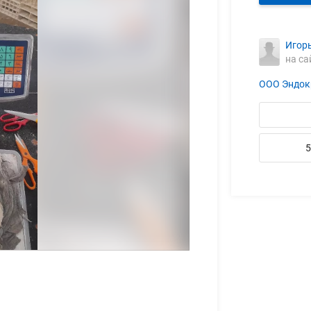
Игор
на са
ООО Эндок
5