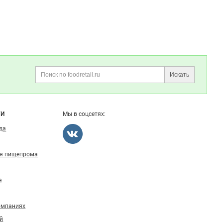
Искать
Поиск
ГИ
Мы в соцсетях:
ода
ля пищепрома
е
омпаниях
й