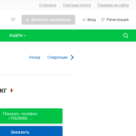
О сайте
О проекте
Платные услуги
Реклама на сайте
Добавить объявление
Вход
Регистрация
КАДРЫ
сты
Все вакансии
 Москве
Назад
Следующее
Все резюме
кг
Показать телефон
+79104066....
Заказать