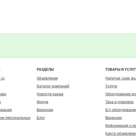
о сайту
Е
РАЗДЕЛЫ
ТОВАРЫ И УСЛУ
.ru
Объявления
Напитки, соки, в
Каталог компаний
Услуги
амы
Новости рынка
Оборудование д
а
Форум
Тара и упаковка
рмация
Вакансии
Б/у оборудовани
тки персональных
Блог
Вакансии
Информация о к
Карта объявлени