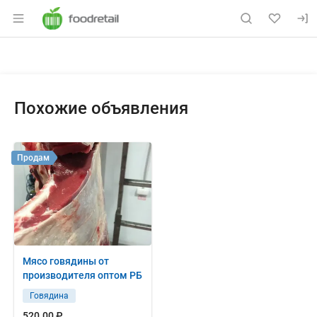
Раздел навигации по сайту foodretail.r
Объявление: Продам: говядина,
Информация о объявлении
Навигация и управление объявлением
Похожие объявления
Продам
Мясо говядины от
производителя оптом РБ
Говядина
520.00 ₽