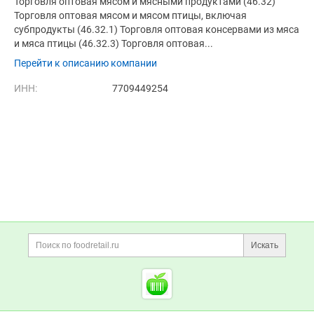
Торговля оптовая мясом и мясными продуктами (46.32)
Торговля оптовая мясом и мясом птицы, включая
субпродукты (46.32.1) Торговля оптовая консервами из мяса
и мяса птицы (46.32.3) Торговля оптовая...
Перейти к описанию компании
ИНН:
7709449254
Дополнительная информация
Поиск по сайту и ссы
Искать
Cсылки на полезные проект
Foodretail.ru
— продукты