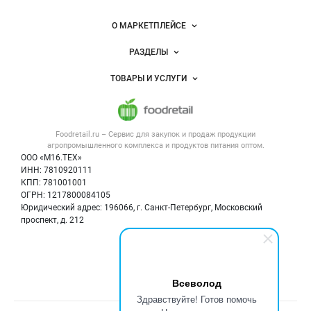
питания
Важные разделы и контакты
Навигация по сайту
О МАРКЕТПЛЕЙСЕ
Новости Foodretail.ru
РАЗДЕЛЫ
Услуги и цены
Объявления
ТОВАРЫ И УСЛУГИ
Размещение рекламы
Каталог компаний
Напитки, соки, вода
Публичная оферта
Новости рынка
Услуги
Контактная информация
Форум
Foodretail.ru – Сервис для закупок и продаж
продукции
Оборудование для пищепрома
Политика обработки персональных данных
Вакансии
агропромышленного комплекса и продуктов питания
оптом.
Тара и упаковка
Для СМИ
ООО «М16.ТЕХ»
Блог
ИНН: 7810920111
Б/у оборудование
КПП: 781001001
Вакансии
ОГРН: 1217800084105
Юридический адрес: 196066, г. Санкт-Петербург, Московский
Информация о компаниях
проспект, д. 212
Карта объявлений
Мы в соцсетях:
Всеволод
Здравствуйте! Готов помочь