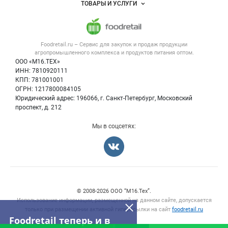
ТОВАРЫ И УСЛУГИ
Размещение рекламы
Каталог компаний
Напитки, соки, вода
Публичная оферта
Новости рынка
Услуги
Контактная информация
Форум
Foodretail.ru – Сервис для закупок и продаж
продукции
Оборудование для пищепрома
Политика обработки персональных данных
Вакансии
агропромышленного комплекса и продуктов питания
оптом.
Тара и упаковка
Для СМИ
ООО «М16.ТЕХ»
Блог
ИНН: 7810920111
Б/у оборудование
КПП: 781001001
Вакансии
ОГРН: 1217800084105
Юридический адрес: 196066, г. Санкт-Петербург, Московский
Информация о компаниях
проспект, д. 212
Карта объявлений
Мы в соцсетях:
Счетчики, авторское право, логотипы
© 2008‑2026 ООО “М16.Тех”.
Использование информации, размещенной на данном сайте, допускается
только при размещении активной гиперссылки на сайт
foodretail.ru
Foodretail теперь и в