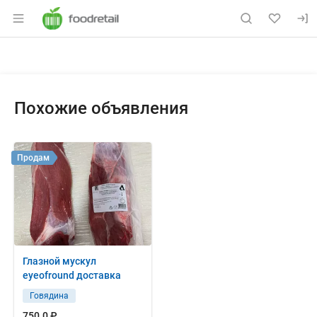
Раздел навигации по сайту foodretail.r
Объявление: Продам: говядина
Информация о объявлении
Навигация и управление объявлением
Похожие объявления
Продам
Глазной мускул
eyeofround доставка
Говядина
750.0 ₽