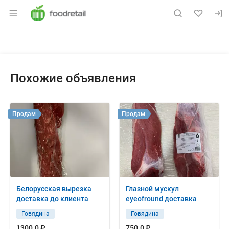
Раздел навигации по сайту foodretail.r
Объявление: Куплю: говядина б
Информация о объявлении
Навигация и управление объявлением
Похожие объявления
Продам
Продам
Белорусская вырезка
Глазной мускул
доставка до клиента
eyeofround доставка
Говядина
Говядина
1300.0 ₽
750.0 ₽