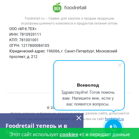
Напитки, соки, вода
Публичная оферта
Новости рынка
Услуги
Контактная информация
Форум
Foodretail.ru – Сервис для закупок и продаж
продукции
Оборудование для пищепрома
Политика обработки персональных данных
Вакансии
агропромышленного комплекса и продуктов питания
оптом.
Тара и упаковка
Для СМИ
ООО «М16.ТЕХ»
Блог
ИНН: 7810920111
Б/у оборудование
КПП: 781001001
Вакансии
ОГРН: 1217800084105
Юридический адрес: 196066, г. Санкт-Петербург, Московский
Информация о компаниях
проспект, д. 212
Карта объявлений
Мы в соцсетях:
Всеволод
Здравствуйте! Готов помочь
вам. Напишите мне, если у
Счетчики, авторское право, логотипы
вас появятся вопросы.
© 2008‑2026 ООО “М16.Тех”.
Использование информации, размещенной на данном сайте, допускается
только при размещении активной гиперссылки на сайт
foodretail.ru
Foodretail теперь и в
MAX
Этот сайт использует
cookies
и передает данные