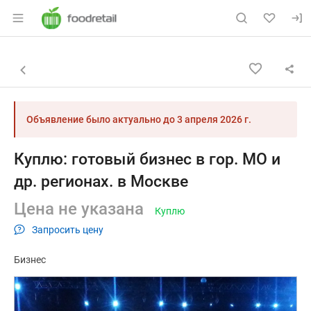
Раздел навигации по сайту foodretail.r
Объявление: Куплю: готовый би
Информация о объявлении
Навигация и управление объявлением
Назад к списку объявлений
Объявление было актуально до
3 апреля 2026 г.
Куплю: готовый бизнес в гор. МО и
др. регионах. в Москве
Цена не указана
Куплю
Запросить цену
Бизнес