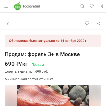
Раздел навигации по сайту foodretail.r
Объявление: Продам: форель 3
Информация о объявлении
Навигация и управление объявлением
Назад к списку объявлений
Объявление было актуально до
14 ноября 2022 г.
Продам: форель 3+ в Москве
690 ₽/кг
Продам
форель
тушка
псг
690 руб.
Минимальная партия от 200 кг.