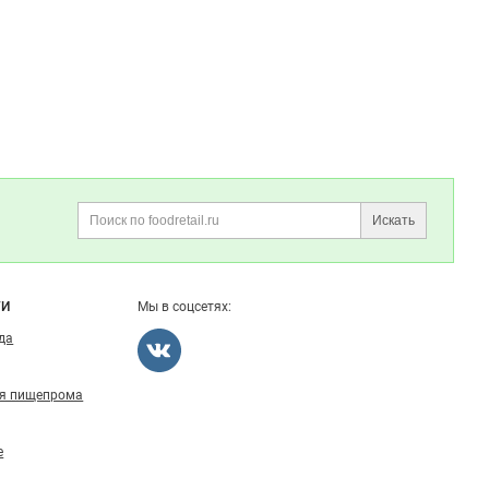
Искать
Поиск
ГИ
Мы в соцсетях:
ода
ля пищепрома
е