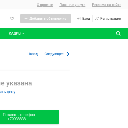
О сайте
О проекте
Платные услуги
Реклама на сайте
Добавить объявление
Вход
Регистрация
КАДРЫ
сты
Все вакансии
Назад
Следующее
Все резюме
е указана
ить цену
Показать телефон
+79038838....