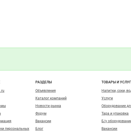
о сайту
Е
РАЗДЕЛЫ
ТОВАРЫ И УСЛУ
.ru
Объявления
Напитки, соки, в
Каталог компаний
Услуги
амы
Новости рынка
Оборудование д
а
Форум
Тара и упаковка
рмация
Вакансии
Б/у оборудовани
тки персональных
Блог
Вакансии