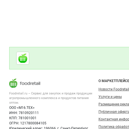
Дополнительная информация
Cсылки на полезные проекты
Foodretail.ru
— продукты
питания
Важные разделы и контакты
Навигация п
О МАРКЕТПЛЕЙС
Новости Foodretail
Foodretail.ru – Сервис для закупок и продаж
продукции
Услуги и цены
агропромышленного комплекса и продуктов питания
оптом.
Размещение рекл
ООО «М16.ТЕХ»
Публичная оферт
ИНН: 7810920111
КПП: 781001001
Контактная инфо
ОГРН: 1217800084105
Политика обрабо
Юридический адрес: 196066, г. Санкт-Петербург,