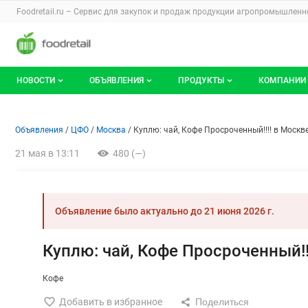
Раздел навигации по сайту foodretail.r
Foodretail.ru – Сервис для закупок и продаж
продукции агропромышленно
Авторизация и меню пользователя
Навигация по разделам сайта foodretail.ru
НОВОСТИ
ОБЪЯВЛЕНИЯ
ПРОДУКТЫ
КОМПАНИИ
Новости рынка
Все объявления
О каталоге брендов
О катало
Объявление: Куплю: чай, Коф
Информация о объявлении
Навигация и управление объявлени
Объявления
ЦФО
Москва
Куплю: чай, Кофе Просроченный!!!! в Москв
Документы
Мои объявления
Продукты питания
Каталог 
21 мая в 13:11
480 (—)
Мои продукты и напитки
Премиум
Объявление было актуально до
21 июня 2026 г.
Куплю: чай, Кофе Просроченный!!
Кофе
Добавить в избранное