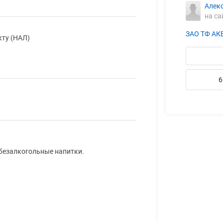
Алек
на са
ЗАО ТФ А
кту (НАЛ)
6
 безалкогольные напитки.