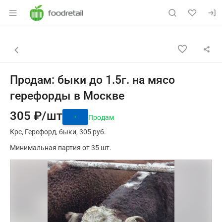
Раздел навигации по сайту foodretail.r
Объявление: Продам: быки до 
Информация о объявлении
Навигация и управление объявлением
Назад к списку объявлений
Продам: быки до 1.5г. на мясо
герефорды в Москве
305 ₽/шт
Продам
Крс
Герефорд
быки
305 руб.
Минимальная партия от 35 шт.