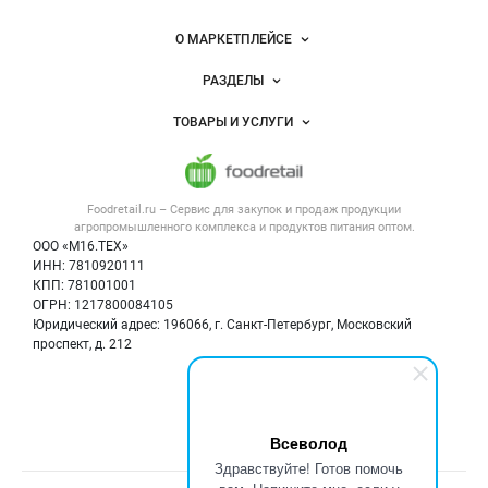
питания
Важные разделы и контакты
Навигация по сайту
О МАРКЕТПЛЕЙСЕ
Новости Foodretail.ru
РАЗДЕЛЫ
Услуги и цены
Объявления
ТОВАРЫ И УСЛУГИ
Размещение рекламы
Каталог компаний
Напитки, соки, вода
Публичная оферта
Новости рынка
Услуги
Контактная информация
Форум
Foodretail.ru – Сервис для закупок и продаж
продукции
Оборудование для пищепрома
Политика обработки персональных данных
Вакансии
агропромышленного комплекса и продуктов питания
оптом.
Тара и упаковка
Для СМИ
ООО «М16.ТЕХ»
Блог
ИНН: 7810920111
Б/у оборудование
КПП: 781001001
Вакансии
ОГРН: 1217800084105
Юридический адрес: 196066, г. Санкт-Петербург, Московский
Информация о компаниях
проспект, д. 212
Карта объявлений
Мы в соцсетях:
Всеволод
Здравствуйте! Готов помочь