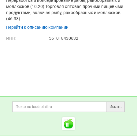
Переработка и консервирование рыбы, ракообразных и
моллюсков (10.20) Торговля оптовая прочими пищевыми
продуктами, включая рыбу, ракообразных и моллюсков
(46.38)
Перейти к описанию компании
ИНН:
561018430632
Дополнительная информация
Поиск по сайту и ссы
Искать
Cсылки на полезные проект
Foodretail.ru
— продукты