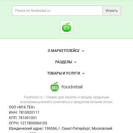
Дополнительная информация
Поиск по сайту и ссы
ТРОИЦКИЙ, продоволь
Расскажите
о компании
Искать
Начните отзыв с выставления оценки
Cсылки на полезные проект
Foodretail.ru
— продукты
питания
Важные разделы и контакты
Навигация по сайту
О МАРКЕТПЛЕЙСЕ
Новости Foodretail.ru
РАЗДЕЛЫ
Услуги и цены
Объявления
ТОВАРЫ И УСЛУГИ
Размещение рекламы
Каталог компаний
Напитки, соки, вода
Публичная оферта
Новости рынка
Услуги
Контактная информация
Форум
Foodretail.ru – Сервис для закупок и продаж
продукции
Оборудование для пищепрома
Политика обработки персональных данных
Вакансии
агропромышленного комплекса и продуктов питания
оптом.
Тара и упаковка
Для СМИ
ООО «М16.ТЕХ»
Прикрепить фото
Блог
ИНН: 7810920111
Б/у оборудование
КПП: 781001001
Вакансии
ОГРН: 1217800084105
Юридический адрес: 196066, г. Санкт-Петербург, Московский
Информация о компаниях