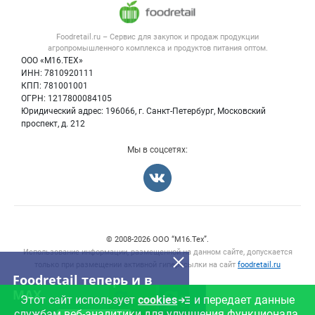
Напитки, соки, вода
Публичная оферта
Новости рынка
Услуги
Контактная информация
Форум
Foodretail.ru – Сервис для закупок и продаж
продукции
Оборудование для пищепрома
Политика обработки персональных данных
Вакансии
агропромышленного комплекса и продуктов питания
оптом.
Тара и упаковка
Для СМИ
ООО «М16.ТЕХ»
Прикрепить фото
Блог
ИНН: 7810920111
Б/у оборудование
КПП: 781001001
Вакансии
ОГРН: 1217800084105
Юридический адрес: 196066, г. Санкт-Петербург, Московский
Информация о компаниях
проспект, д. 212
Карта объявлений
Мы в соцсетях:
Отмена
Опубликовать
Счетчики, авторское право, логотипы
© 2008‑2026 ООО “М16.Тех”.
Использование информации, размещенной на данном сайте, допускается
только при размещении активной гиперссылки на сайт
foodretail.ru
Foodretail теперь и в
MAX
Этот сайт использует
cookies
и передает данные
службам веб-аналитики для улучшения функционала.