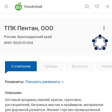
Раздел навигации по сайту foodretail.r
Основная информация о компании
ТПК Пентан, ООО
Страница компании
Навигация по сайту
ТПК Пент
Страница компании
ТПК Пентан, ООО
Россия, Краснодарский край
ИНН: 5029101434
Навигация по странице
компании
ТП
О компании
Бренды
Вакансии
Новос
О компании
Реквизиты
компании
ТПК Пентан
ТПК Пентан
Реквизиты:
Название компании:
ТПК Пентан
Описание:
ИНН:
5029101434
Оптовый продавец эмалей, красок, грунтовок, 
растворителей, битумных мастик и праймеров, материалов 
для дорожной разметки. Филиал торгово-промышленной 