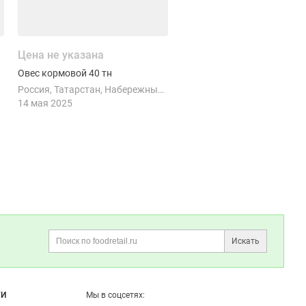
Цена не указана
Овес кормовой 40 тн
Россия
Татарстан
Набережные Челны
14 мая 2025
Данные
Избранные вакансии
неактуальны?
Избранные резюме
Правила публикации отзывов
Искать
Поиск
пивоваренного (мелкий, средний и 
ГИ
Мы в соцсетях: