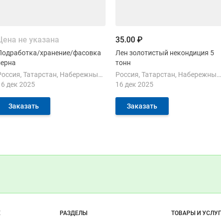
Цена не указана
35.00 ₽
Подработка/хранение/фасовка
Лен золотистый некондиция 5
зерна
тонн
Россия
Татарстан
Набережные Челны
Россия
Татарстан
Набережные Челны
16 дек 2025
16 дек 2025
Заказать
Заказать
Т, ООО
КЕТ
КЕТ
АРКЕТ
ДМАРКЕТ
ДМАРКЕТ
СИДМАРКЕТ
ите как это было!
Показать контакты
о России.

ДМАРКЕТ
КЕТ
ов переработки (жмых, жом свекловичный, отруби), кормов, солода 
и
асличных, бобовых культур.

о сайту
Е
РАЗДЕЛЫ
ТОВАРЫ И УСЛУ