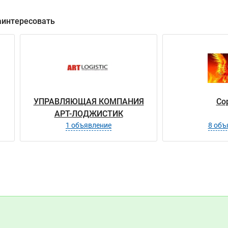
аинтересовать
УПРАВЛЯЮЩАЯ КОМПАНИЯ
Со
АРТ-ЛОДЖИСТИК
1 объявление
8 объ
ООО
н
ден
Ромден
ите как это было!
Показать контакты
мден