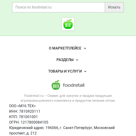
Дополнительная информация
Поиск по сайту и ссы
ПРИБОЙ
Расскажите
о компании
Искать
Начните отзыв с выставления оценки
Cсылки на полезные проект
Foodretail.ru
— продукты
питания
Важные разделы и контакты
Навигация по сайту
О МАРКЕТПЛЕЙСЕ
Новости Foodretail.ru
РАЗДЕЛЫ
Услуги и цены
Объявления
ТОВАРЫ И УСЛУГИ
Размещение рекламы
Каталог компаний
Напитки, соки, вода
Публичная оферта
Новости рынка
Услуги
Контактная информация
Форум
Foodretail.ru – Сервис для закупок и продаж
продукции
Оборудование для пищепрома
Политика обработки персональных данных
Вакансии
агропромышленного комплекса и продуктов питания
оптом.
Тара и упаковка
Для СМИ
ООО «М16.ТЕХ»
Прикрепить фото
Блог
ИНН: 7810920111
Б/у оборудование
КПП: 781001001
Вакансии
ОГРН: 1217800084105
Юридический адрес: 196066, г. Санкт-Петербург, Московский
Информация о компаниях
проспект, д. 212
Карта объявлений