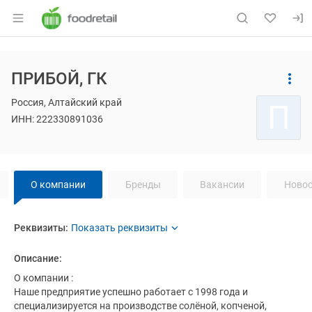
Раздел навигации по сайту foodretail.r
Основная информация о компании
ПРИБОЙ, ГК
Страница компании
Навигация по сайту
ПРИБОЙ, 
Страница компании
ПРИБОЙ, ГК
Россия, Алтайский край
П
ИНН: 222330891036
Навигация по странице
компании
ПР
О компании
Бренды
Вакансии
Новос
О компании
Реквизиты
компании
ПРИБОЙ
ПРИБОЙ
Реквизиты:
Название компании:
ПРИБОЙ
Описание:
ИНН:
222330891036
О компании :

Наше предприятие успешно работает с 1998 года и 
специализируется на производстве солёной, копченой, 