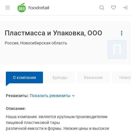
Раздел навигации по сайту foodretail.r
Основная информация о компании
Пластмасса и Упаковка, ООО
Страница компании
Навигация по сайту
Пластмас
Страница компании
Пластмасса и Упаковка, ООО
Россия, Новосибирская область
П
Навигация по странице
компании
Пл
О компании
Бренды
Вакансии
Новос
О компании
Реквизиты
компании
Пластмасса и Упаковка
Пластмасса и Упако
Реквизиты:
Название компании:
Пластмасса и Упаковка
Описание:
Наша компания  является крупным производителем 
пищевой пластиковой тары

различной емкости и формы. Низкие цены и высокое 