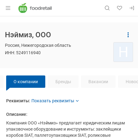
Раздел навигации по сайту foodretail.r
Основная информация о компании
Нэймиз, ООО
Страница компании
Навигация по сайту
Нэймиз, 
Страница компании
Нэймиз, ООО
Россия, Нижегородская область
Н
ИНН: 5249116940
Навигация по странице
компании
Нэ
О компании
Бренды
Вакансии
Новос
О компании
Реквизиты
компании
Нэймиз
Нэймиз
Реквизиты:
Название компании:
Нэймиз
Описание:
ИНН:
5249116940
Компания ООО «Нэймиз» предлагает юридическим лицам 
упаковочное оборудование и инструменты: заклейщики 
КПП:
524901001
коробов SIAT, паллетоупаковщики SIAT, роликовые 
ОГРН/ОГРНИП:
1115249010227