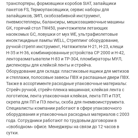
транспортеры, формовщики коробов SIAT, запайщики 
Юридический адрес:
Россия, Нижегородская область,
пакетов FS, Термоупаковщики, сервис наборы для 
606024, Россия, Нижегородская обл., г. Дзержинск, ул.
запайщиков, ЗИП, скобозабивной инструмент, 
Чапаева д. 71/1 кв.22
пневмостеплеры, балансиры, мешкозашивочные машины 
GK, горячий стол TW450, уничтожители летающих 
Фактический адрес:
Россия, Нижегородская область,
насекомых GC, ловушки от мух WE, ультрафиолетовые 
606024, Россия, Нижегородская обл., г. Дзержинск, ул.
инсектицидные лампы WELL, Стреппинг оборудование, 
Чапаева д. 71/1 кв.22
ручной стрепп инструмент, Натяжители H-21, Н-23, клещи 
Дата регистрации
компании:
01.11.2011
Н-35 и Н-36, комбинированные устройства СР 2000 и Н-42, 
ленторазматыватели Н-83 и TP-304, пломбираторы МУЛ, 
Название банка:
ПАО "САРОВБИЗНЕСБАНК" г. Саров
диспенсеры для клейкой ленты и стрейча.

Статус «Подтвержденная компания» включен:
Оборудование для склада: пластиковые ящики для метизов 
и стеллажи, полосовые завесы ПВХ и распашные двери ПВХ.

Также в ассортименте расходные упаковочные материалы: 
Стрейч ручной, стрейч-пленка машинная; клейкая лента с 
логотипом, лента упаковочная клейкая, лента ПП и ПЭТ, 
скрепа для ПП и ПЭ ленты, скоба для пнемвоинструмента.

Специалисты компании работают в сфере упаковочного 
оборудования и упаковочных расходных материалов с 2003 
года. Сотрудники работают по трудовым договорам в 
«свободном» офисе. Менеджеры на связи до 12 часов в 
сутки.