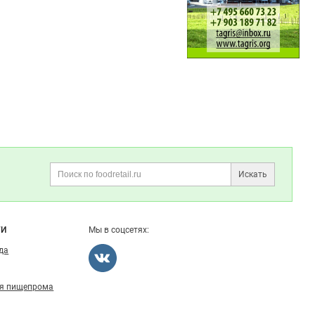
Данные
Избранные вакансии
неактуальны?
Избранные резюме
Правила публикации отзывов
Искать
Поиск
ГИ
Мы в соцсетях:
ода
ля пищепрома