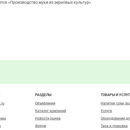
тся «Производство муки из зерновых культур»

Д
ЛАД
ите как это было!
Показать контакты
Д
и
о сайту
Е
РАЗДЕЛЫ
ТОВАРЫ И УСЛУ
.ru
Объявления
Напитки, соки, в
Каталог компаний
Услуги
амы
Новости рынка
Оборудование д
а
Форум
Тара и упаковка