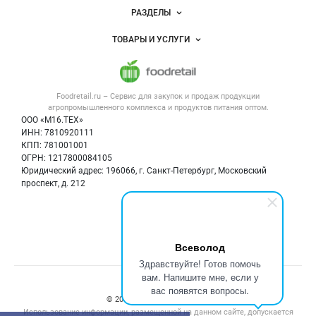
Новости Foodretail.ru
РАЗДЕЛЫ
Услуги и цены
Объявления
ТОВАРЫ И УСЛУГИ
Размещение рекламы
Каталог компаний
Напитки, соки, вода
Публичная оферта
Новости рынка
Услуги
Контактная информация
Форум
Foodretail.ru – Сервис для закупок и продаж
продукции
Оборудование для пищепрома
Политика обработки персональных данных
Вакансии
агропромышленного комплекса и продуктов питания
оптом.
Тара и упаковка
Для СМИ
ООО «М16.ТЕХ»
Прикрепить фото
Блог
ИНН: 7810920111
Б/у оборудование
КПП: 781001001
Вакансии
ОГРН: 1217800084105
Юридический адрес: 196066, г. Санкт-Петербург, Московский
Информация о компаниях
проспект, д. 212
Карта объявлений
Мы в соцсетях:
Отмена
Опубликовать
Всеволод
Здравствуйте! Готов помочь
вам. Напишите мне, если у
Счетчики, авторское право, логотипы
вас появятся вопросы.
© 2008‑2026 ООО “М16.Тех”.
Использование информации, размещенной на данном сайте, допускается