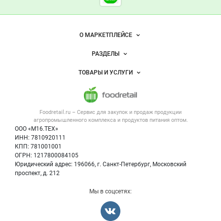
Foodretail.ru
— продукты
питания
Важные разделы и контакты
Навигация по сайту
О МАРКЕТПЛЕЙСЕ
Новости Foodretail.ru
РАЗДЕЛЫ
Услуги и цены
Объявления
ТОВАРЫ И УСЛУГИ
Размещение рекламы
Каталог компаний
Напитки, соки, вода
Публичная оферта
Новости рынка
Услуги
Контактная информация
Форум
Foodretail.ru – Сервис для закупок и продаж
продукции
Оборудование для пищепрома
Политика обработки персональных данных
Вакансии
агропромышленного комплекса и продуктов питания
оптом.
Тара и упаковка
Для СМИ
ООО «М16.ТЕХ»
Прикрепить фото
Блог
ИНН: 7810920111
Б/у оборудование
КПП: 781001001
Вакансии
ОГРН: 1217800084105
Юридический адрес: 196066, г. Санкт-Петербург, Московский
Информация о компаниях
проспект, д. 212
Карта объявлений
Мы в соцсетях:
Отмена
Опубликовать