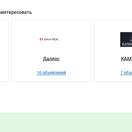
аинтересовать
Даллос
КАМ
16 объявлений
7 объ
ОО
иус
Гилиус
ите как это было!
Показать контакты
лиус