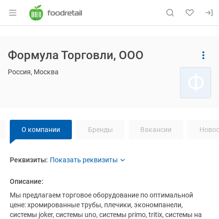
Раздел навигации по сайту foodretail.r
Основная информация о компании
Формула Торговли, ООО
Страница компании
Навигация по сайту
Формула 
Страница компании
Формула Торговли, ООО
Россия, Москва
Ф
Навигация по странице
компании
Фо
О компании
Бренды
Вакансии
Новос
О компании
Реквизиты
компании
Формула Торговли
Формула Торговли
Реквизиты:
Название компании:
Формула Торговли
Описание:
Мы предлагаем торговое оборудование по оптимальной 
цене: хромированные трубы, плечики, экономпанели, 
системы joker, системы uno, системы primo, tritix, системы на 