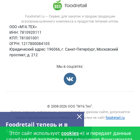
Напитки, соки, вода
Публичная оферта
Новости рынка
Услуги
Контактная информация
Форум
Foodretail.ru – Сервис для закупок и продаж
продукции
Оборудование для пищепрома
Политика обработки персональных данных
Вакансии
агропромышленного комплекса и продуктов питания
оптом.
Тара и упаковка
Для СМИ
ООО «М16.ТЕХ»
Прикрепить фото
Блог
ИНН: 7810920111
Б/у оборудование
КПП: 781001001
Вакансии
ОГРН: 1217800084105
Юридический адрес: 196066, г. Санкт-Петербург, Московский
Информация о компаниях
проспект, д. 212
Карта объявлений
Мы в соцсетях:
Отмена
Опубликовать
Счетчики, авторское право, логотипы
© 2008‑2026 ООО “М16.Тех”.
Использование информации, размещенной на данном сайте, допускается
только при размещении активной гиперссылки на сайт
foodretail.ru
Foodretail теперь и в
MAX
Этот сайт использует
cookies
и передает данные
службам веб-аналитики для улучшения функционала.