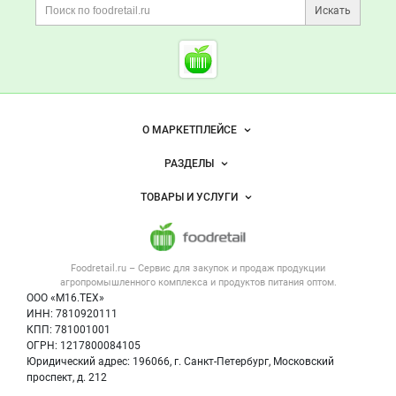
Поиск по сайту и ссы
ДОМИНО, продовольст
Расскажите
о компании
Искать
Начните отзыв с выставления оценки
Cсылки на полезные проект
Foodretail.ru
— продукты
питания
Важные разделы и контакты
Навигация по сайту
О МАРКЕТПЛЕЙСЕ
Новости Foodretail.ru
РАЗДЕЛЫ
Услуги и цены
Объявления
ТОВАРЫ И УСЛУГИ
Размещение рекламы
Каталог компаний
Напитки, соки, вода
Публичная оферта
Новости рынка
Услуги
Контактная информация
Форум
Foodretail.ru – Сервис для закупок и продаж
продукции
Оборудование для пищепрома
Политика обработки персональных данных
Вакансии
агропромышленного комплекса и продуктов питания
оптом.
Тара и упаковка
Для СМИ
ООО «М16.ТЕХ»
Прикрепить фото
Блог
ИНН: 7810920111
Б/у оборудование
КПП: 781001001
Вакансии
ОГРН: 1217800084105
Юридический адрес: 196066, г. Санкт-Петербург, Московский
Информация о компаниях
проспект, д. 212
Карта объявлений