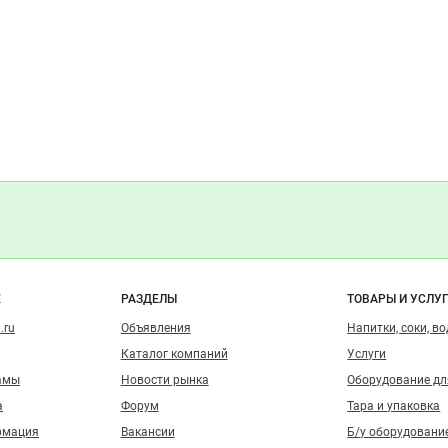
А.В., ИП
 А.В.
ев А.В.
олаев А.В.
Ермолаев А.В.
ите как это было!
Показать контакты
олаев А.В.
 А.В.
и
о сайту
Е
РАЗДЕЛЫ
ТОВАРЫ И УСЛУ
.ru
Объявления
Напитки, соки, в
Каталог компаний
Услуги
амы
Новости рынка
Оборудование д
а
Форум
Тара и упаковка
рмация
Вакансии
Б/у оборудовани