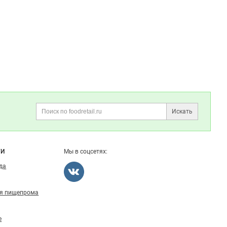
Данные
Избранные вакансии
неактуальны?
Избранные резюме
Правила публикации отзывов
Искать
Поиск
ГИ
Мы в соцсетях:
ода
ля пищепрома
е