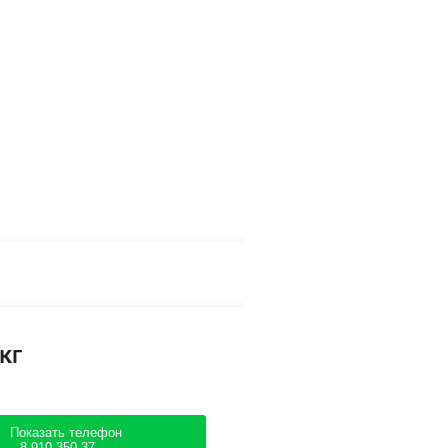
кг
Показать телефон
8-910-350-37....