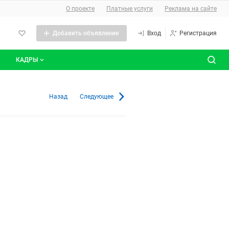
О сайте
О проекте
Платные услуги
Реклама на сайте
Добавить объявление
Вход
Регистрация
КАДРЫ
сты
Все вакансии
области
Назад
Следующее
Все резюме