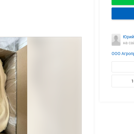
Юрий
на са
ООО Агроп
1