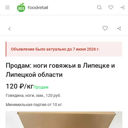
Раздел навигации по сайту foodretail.r
Объявление: Продам: ноги гов
Информация о объявлении
Навигация и управление объявлением
Назад к списку объявлений
Объявление было актуально до
7 июня 2026 г.
Продам: ноги говяжьи в Липецке и
Липецкой области
120 ₽/кг
Продам
Говядина
ноги
зам.
120 руб.
Минимальная партия от 10 кг.