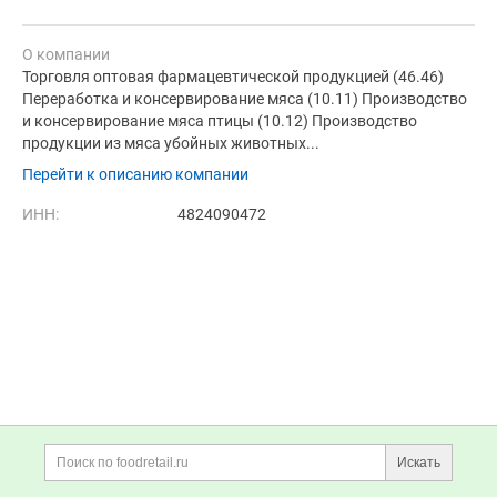
О компании
Торговля оптовая фармацевтической продукцией (46.46)
Переработка и консервирование мяса (10.11) Производство
и консервирование мяса птицы (10.12) Производство
продукции из мяса убойных животных...
Перейти к описанию компании
ИНН:
4824090472
Дополнительная информация
Поиск по сайту и ссы
Искать