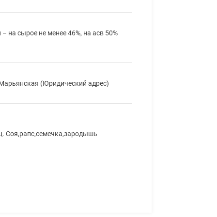
 на сырое не менее 46%, на асв 50%
а Марьянская (Юридический адрес)
яц. Соя,рапс,семечка,зародышь