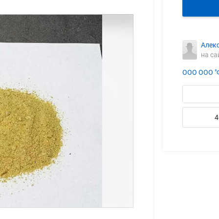
Алек
на са
ООО ООО "
4