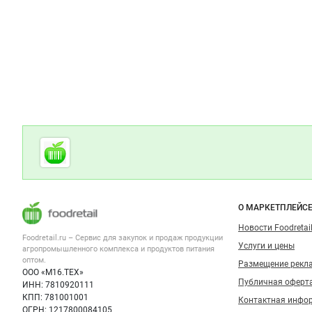
Дополнительная информация
Cсылки на полезные проекты
Foodretail.ru
— продукты
питания
Важные разделы и контакты
Навигация п
О МАРКЕТПЛЕЙС
Новости Foodretail
Foodretail.ru – Сервис для закупок и продаж
продукции
Услуги и цены
агропромышленного комплекса и продуктов питания
оптом.
Размещение рекл
ООО «М16.ТЕХ»
Публичная оферт
ИНН: 7810920111
КПП: 781001001
Контактная инфо
ОГРН: 1217800084105