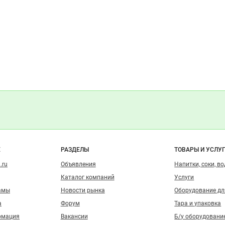
о сайту
Е
РАЗДЕЛЫ
ТОВАРЫ И УСЛУ
.ru
Объявления
Напитки, соки, в
Каталог компаний
Услуги
амы
Новости рынка
Оборудование д
а
Форум
Тара и упаковка
рмация
Вакансии
Б/у оборудовани