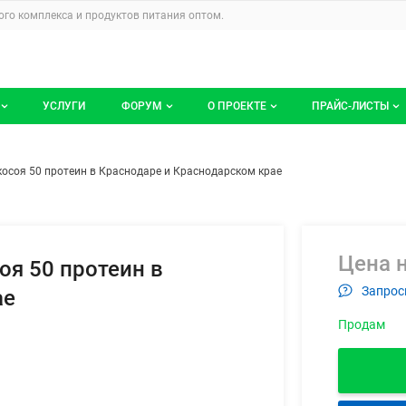
u
го комплекса и продуктов питания
оптом.
УСЛУГИ
ФОРУМ
О ПРОЕКТЕ
ПРАЙС-ЛИСТЫ
ге компаний
Все темы
Блог
Мои прайс-ли
рат соевый экосоя 50 протеин
ем
косоя 50 протеин в Краснодаре и Краснодарском крае
компаний
Избранные
Услуги проекта
 размещение
С моим участием
О проекте
Контакты
Цена н
оя 50 протеин в
Запрос
ае
Публичная оферта
Продам
Реклама на сайте