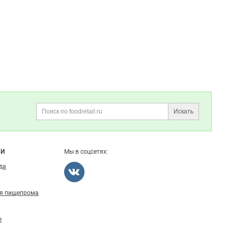
Искать
Поиск
ГИ
Мы в соцсетях:
ода
ля пищепрома
е