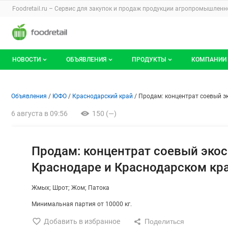
Раздел навигации по сайту foodretail.r
Foodretail.ru – Сервис для закупок и продаж
продукции агропромышленно
Авторизация и меню пользователя
Навигация по разделам сайта foodretail.ru
НОВОСТИ
ОБЪЯВЛЕНИЯ
ПРОДУКТЫ
КОМПАНИИ
Новости рынка
Все объявления
О каталоге брендов
О катало
Объявление: Продам: концент
Информация о объявлении
Навигация и управление объявлени
Объявления
ЮФО
Краснодарский край
Продам: концентрат соевый э
Документы
Мои объявления
Продукты питания
Каталог 
6 августа в 09:56
150 (—)
Мои продукты и напитки
Премиум
Продам: концентрат соевый экос
Краснодаре и Краснодарском кр
Жмых; Шрот; Жом; Патока
Минимальная партия от 10000 кг.
Добавить в избранное