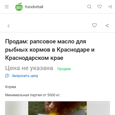
Раздел навигации по сайту foodretail.r
Объявление: Продам: рапсовое
Информация о объявлении
Навигация и управление объявлением
Назад к списку объявлений
Продам: рапсовое масло для
рыбных кормов в Краснодаре и
Краснодарском крае
Цена не указана
Продам
Запросить цену
Корма
Минимальная партия от 5000 кг.