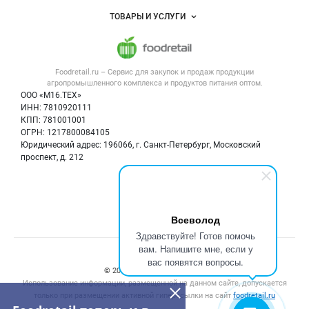
Услуги и цены
Объявления
ТОВАРЫ И УСЛУГИ
Размещение рекламы
Каталог компаний
Напитки, соки, вода
Публичная оферта
Новости рынка
Услуги
Контактная информация
Форум
Foodretail.ru – Сервис для закупок и продаж
продукции
Оборудование для пищепрома
Политика обработки персональных данных
Вакансии
агропромышленного комплекса и продуктов питания
оптом.
Тара и упаковка
Для СМИ
ООО «М16.ТЕХ»
Блог
ИНН: 7810920111
Б/у оборудование
КПП: 781001001
Вакансии
ОГРН: 1217800084105
Юридический адрес: 196066, г. Санкт-Петербург, Московский
Информация о компаниях
проспект, д. 212
Карта объявлений
Мы в соцсетях:
Всеволод
Здравствуйте! Готов помочь
вам. Напишите мне, если у
Счетчики, авторское право, логотипы
вас появятся вопросы.
© 2008‑2026 ООО “М16.Тех”.
Использование информации, размещенной на данном сайте, допускается
только при размещении активной гиперссылки на сайт
foodretail.ru