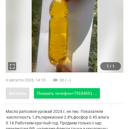
1
/
1
6 августа 2026, 14:18
38 (—)
Заказать
Показать телефон
+79184651....
Масло рапсовое урожай 2024 г, не гмо. Показатели
-кислотность 1,4%,перекисное 2.8%,фосфор 0.45.влага
0.14.Работаем круглый год. Продаем только с ндс
резидентам РФ, наливаем флекси танки и масловозы.