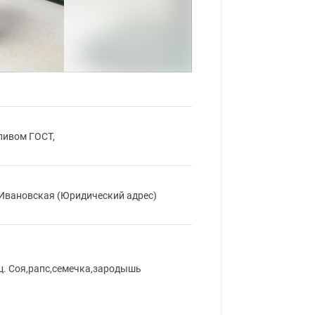
ливом ГОСТ,
а Ивановская (Юридический адрес)
яц. Соя,рапс,семечка,зародышь