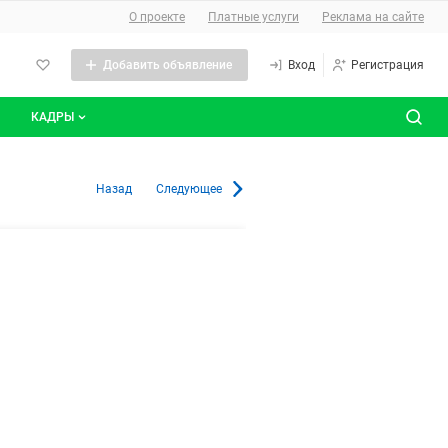
О сайте
О проекте
Платные услуги
Реклама на сайте
Добавить объявление
Вход
Регистрация
КАДРЫ
сты
Все вакансии
ОСТ в Краснодаре и Краснодар
Назад
Следующее
Все резюме