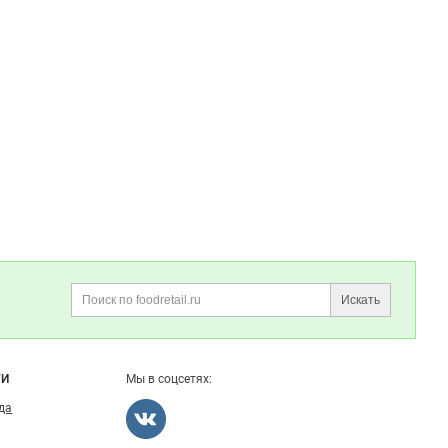
Искать
Поиск
ГИ
Мы в соцсетях:
ода