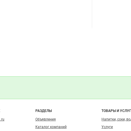
о сайту
Е
РАЗДЕЛЫ
ТОВАРЫ И УСЛУ
.ru
Объявления
Напитки, соки, в
Каталог компаний
Услуги