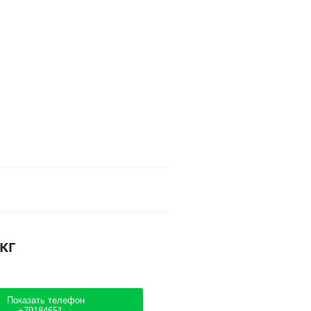
кг
Показать телефон
+79184651....