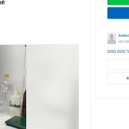
ае
Алек
на са
ООО ООО "
4