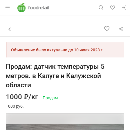
Раздел навигации по сайту foodretail.r
Объявление: Продам: датчик т
Информация о объявлении
Навигация и управление объявлением
Назад к списку объявлений
Объявление было актуально до
10 июля 2023 г.
Продам: датчик температуры 5
метров. в Калуге и Калужской
области
1000 ₽/кг
Продам
1000 руб.