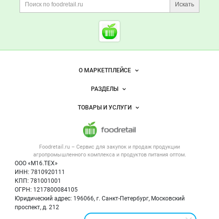
Поиск по сайту и ссы
Искать
Cсылки на полезные проект
Foodretail.ru
— продукты
питания
Важные разделы и контакты
Навигация по сайту
О МАРКЕТПЛЕЙСЕ
Новости Foodretail.ru
РАЗДЕЛЫ
Услуги и цены
Объявления
ТОВАРЫ И УСЛУГИ
Размещение рекламы
Каталог компаний
Напитки, соки, вода
Публичная оферта
Новости рынка
Услуги
Контактная информация
Форум
Foodretail.ru – Сервис для закупок и продаж
продукции
Оборудование для пищепрома
Политика обработки персональных данных
Вакансии
агропромышленного комплекса и продуктов питания
оптом.
Тара и упаковка
Для СМИ
ООО «М16.ТЕХ»
Блог
ИНН: 7810920111
Б/у оборудование
КПП: 781001001
Вакансии
ОГРН: 1217800084105
Юридический адрес: 196066, г. Санкт-Петербург, Московский
Информация о компаниях
проспект, д. 212
Карта объявлений