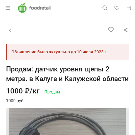
Раздел навигации по сайту foodretail.r
Объявление: Продам: датчик у
Информация о объявлении
Навигация и управление объявлением
Назад к списку объявлений
Объявление было актуально до
10 июля 2023 г.
Продам: датчик уровня щепы 2
метра. в Калуге и Калужской области
1000 ₽/кг
Продам
1000 руб.