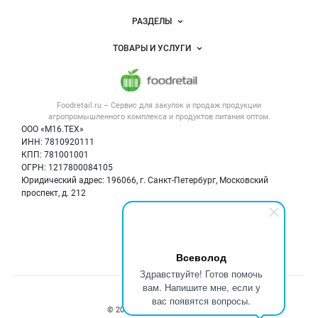
Новости Foodretail.ru
РАЗДЕЛЫ
Услуги и цены
Объявления
ТОВАРЫ И УСЛУГИ
Размещение рекламы
Каталог компаний
Напитки, соки, вода
Публичная оферта
Новости рынка
Услуги
Контактная информация
Форум
Foodretail.ru – Сервис для закупок и продаж
продукции
Оборудование для пищепрома
Политика обработки персональных данных
Вакансии
агропромышленного комплекса и продуктов питания
оптом.
Тара и упаковка
Для СМИ
ООО «М16.ТЕХ»
Блог
ИНН: 7810920111
Б/у оборудование
КПП: 781001001
Вакансии
ОГРН: 1217800084105
Юридический адрес: 196066, г. Санкт-Петербург, Московский
Информация о компаниях
проспект, д. 212
Карта объявлений
Мы в соцсетях:
Всеволод
Здравствуйте! Готов помочь
вам. Напишите мне, если у
Счетчики, авторское право, логотипы
вас появятся вопросы.
© 2008‑2026 ООО “М16.Тех”.