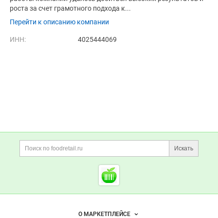
роста за счет грамотного подхода к...
Перейти к описанию компании
ИНН:
4025444069
Дополнительная информация
Поиск по сайту и ссы
Искать
Cсылки на полезные проект
Foodretail.ru
— продукты
питания
Важные разделы и контакты
Навигация по сайту
О МАРКЕТПЛЕЙСЕ