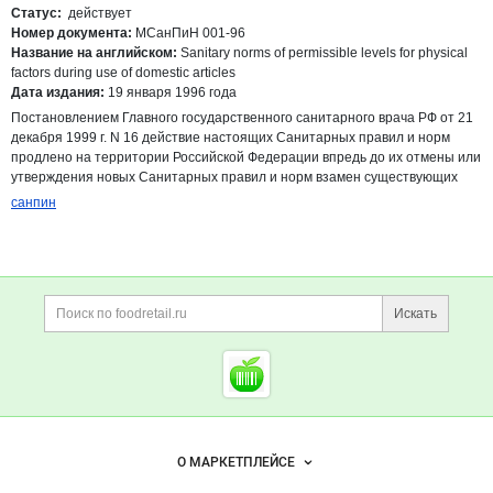
pdf
Статус:
действует
Номер документа:
МСанПиН 001-96
Название на английском:
Sanitary norms of permissible levels for physical
factors during use of domestic articles
Дата издания:
19 января 1996 года
Постановлением Главного государственного санитарного врача РФ от 21
декабря 1999 г. N 16 действие настоящих Санитарных правил и норм
продлено на территории Российской Федерации впредь до их отмены или
утверждения новых Санитарных правил и норм взамен существующих
санпин
Дополнительная информация
Поиск по сайту и ссы
Искать
Cсылки на полезные проект
Foodretail.ru
— продукты
питания
Важные разделы и контакты
Навигация по сайту
О МАРКЕТПЛЕЙСЕ