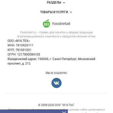
Новости Foodretail.ru
РАЗДЕЛЫ
Услуги и цены
Объявления
ТОВАРЫ И УСЛУГИ
Размещение рекламы
Каталог компаний
Напитки, соки, вода
Публичная оферта
Новости рынка
Услуги
Контактная информация
Форум
Foodretail.ru – Сервис для закупок и продаж
продукции
Оборудование для пищепрома
Политика обработки персональных данных
Вакансии
агропромышленного комплекса и продуктов питания
оптом.
Тара и упаковка
Для СМИ
ООО «М16.ТЕХ»
Блог
ИНН: 7810920111
Б/у оборудование
КПП: 781001001
Вакансии
ОГРН: 1217800084105
Юридический адрес: 196066, г. Санкт-Петербург, Московский
Информация о компаниях
проспект, д. 212
Карта объявлений
Мы в соцсетях:
Счетчики, авторское право, логотипы
© 2008‑2026 ООО “М16.Тех”.
Использование информации, размещенной на данном сайте, допускается