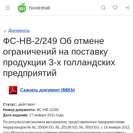
Раздел навигации по сайту foodretail.r
←
Документы
ФС-НВ-2/249 Об отмене
ограничений на поставку
продукции 3-х голландских
предприятий
Скачать документ (66Kb)
Скачать
pdf
Статус:
действует
Номер документа:
ФС-НВ-2/249
Дата издания:
17 января 2011 года
По результатам анализа материалов, представленных предприятиями
Нидерландов № NL Z0004 EG, NL Z0106 EG, NL 3603 EG, с 18 января 2011
года Россельхознадзор отменил временные ограничения на поставки в