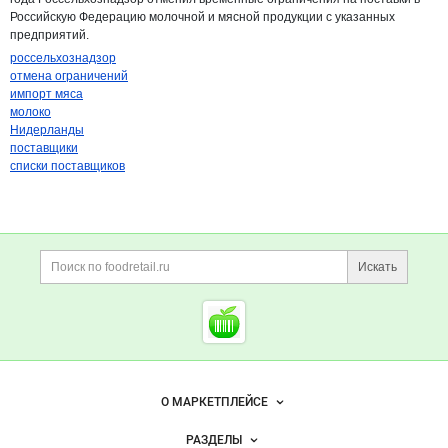
Российскую Федерацию молочной и мясной продукции с указанных
предприятий.
россельхознадзор
отмена ограничений
импорт мяса
молоко
Нидерланды
поставщики
списки поставщиков
Дополнительная информация
Поиск по сайту и ссы
Искать
Cсылки на полезные проект
Foodretail.ru
— продукты
питания
Важные разделы и контакты
Навигация по сайту
О МАРКЕТПЛЕЙСЕ
Новости Foodretail.ru
РАЗДЕЛЫ